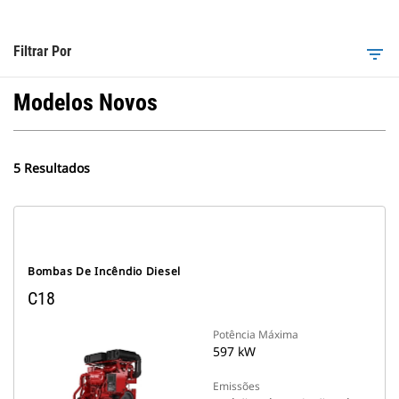
Filtrar Por
filter_list
Modelos Novos
5 Resultados
Bombas De Incêndio Diesel
C18
Potência Máxima
597 kW
Emissões