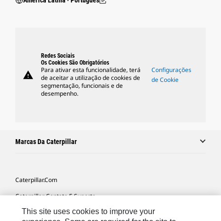
América Latina ‧ Português
Redes Sociais
Os Cookies São Obrigatórios
Para ativar esta funcionalidade, terá
Configurações
warning
de aceitar a utilização de cookies de
de Cookie
segmentação, funcionais e de
desempenho.
Marcas Da Caterpillar
Caterpillar.com
Caterpillar Contato E Suporte
This site uses cookies to improve your
Minhas Preferências De Marketing