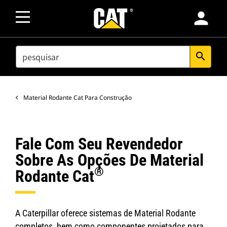
person
SEARCH
search
Material Rodante Cat Para Construção
Fale Com Seu Revendedor
Sobre As Opções De Material
®
Rodante Cat
A Caterpillar oferece sistemas de Material Rodante
completos, bem como componentes projetados para