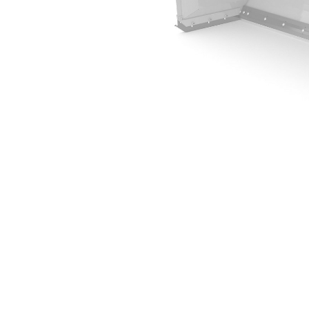
3,66 М (12 Футов)
Пре
Изменение модели