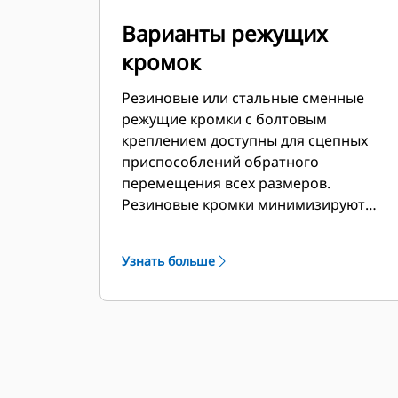
Варианты режущих
кромок
Резиновые или стальные сменные
режущие кромки с болтовым
креплением доступны для сцепных
приспособлений обратного
перемещения всех размеров.
Резиновые кромки минимизируют
повреждение поверхности во время
уборки снега, а стальные режущие
Узнать больше
кромки срезают или отталкивают лед
или слежавшийся снег.