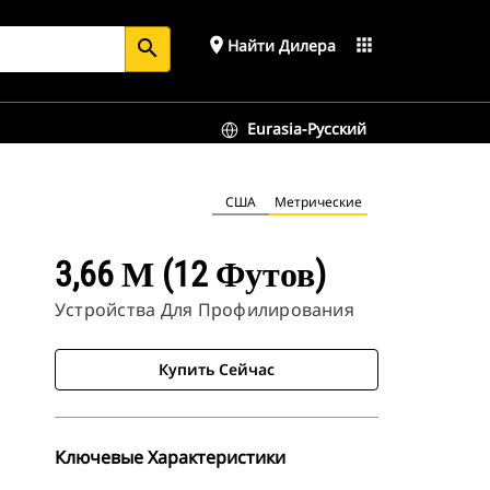
place
apps
Найти Дилера
search
Eurasia-Русский
США
Метрические
3,66 М (12 Футов)
Устройства Для Профилирования
Купить Сейчас
Ключевые Характеристики