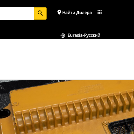
place
apps
Найти Дилера
search
Eurasia-Русский