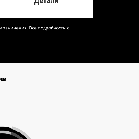
Детали
ограничения. Все подробности о
чия