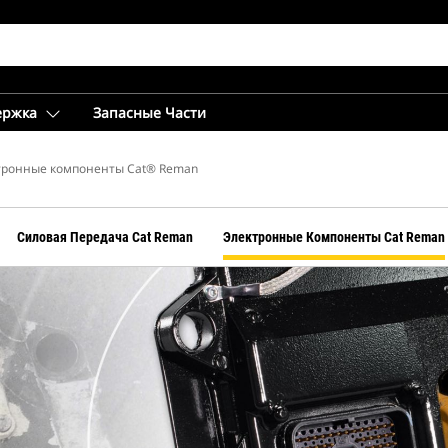
ержка
Запасные Части
тронные компоненты Cat® Reman
Силовая Передача Cat Reman
Электронные Компоненты Cat Reman