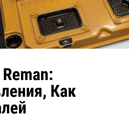
Reman:
ления, Как
алей