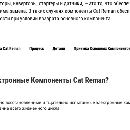
оры, инверторы, стартеры и датчики, — это то, что обесп
одима замена. В таких случаях компоненты Cat Reman обес
имости при условии возврата основного компонента.
а Cat Reman
Процесс
Детали
Приемка Основных Компоненто
ктронные Компоненты Cat Reman?
но восстановленные и тщательно испытанные электронные ко
ние всего жизненного цикла.