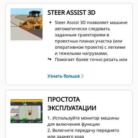
STEER ASSIST 3D
Steer Assist 3D позволяет машине
автоматически следовать
заданным траекториям в
проектных планах участка (или
оперативном проекте) с легкими
и тяжелыми нагрузками.
*
Помогает более точно резать или
распределять материал с
точным ведением по кромке,
Узнать больше
краю, гребню и т. д.​
Сокращает количество проходов
благодаря точному перекрытию
от прохода к проходу.​
ПРОСТОТА
Повысьте производительность
ЭКСПЛУАТАЦИИ
при выполнении тяжелых
бульдозерных работ с помощью
1. Используйте монитор машины
AutoCarry, Traction Control, Cat
для включения функции
Grade с 3D и Steer Assist 3D с
2. Включите передачу переднего
управлением наклоном отвала
или заднего хода​