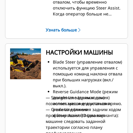
отвалом, чтобы временно
отключить функцию Steer Assist.
Когда оператор больше не
подает команды вручную,
управление возвращается к Steer
Узнать больше
Assist.
НАСТРОЙКИ МАШИНЫ
Blade Steer (управление отвалом)
используется для управления с
помощью команд наклона отвала
при больших нагрузках (вкл./
выкл.).​
Reverse Guidance Mode (режим
— Straight Line (прямая линия)
движения задним ходом)
позволяет машине двигаться прямо.​
используется для установки
— Grade Line (линия
режима движения задним ходом
профилирования) позволяет
в Steer Assist 3D (два варианта):​
машине следовать заданной
траектории согласно плану