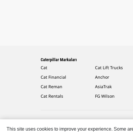
Caterpillar Markaları
Cat
Cat Lift Trucks
Cat Financial
Anchor
Cat Reman
AsiaTrak
Cat Rentals
FG Wilson
Caterpillar.com
Caterpillar Müşteri Hizmetleri Ve Ilet
This site uses cookies to improve your experience. Some are r