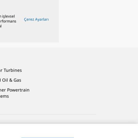
n işlevsel
Çerez Ayarları
performans
l
ar Turbines
 Oil & Gas
ner Powertrain
tems