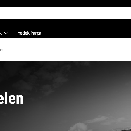
k
Yedek Parça
eri
elen