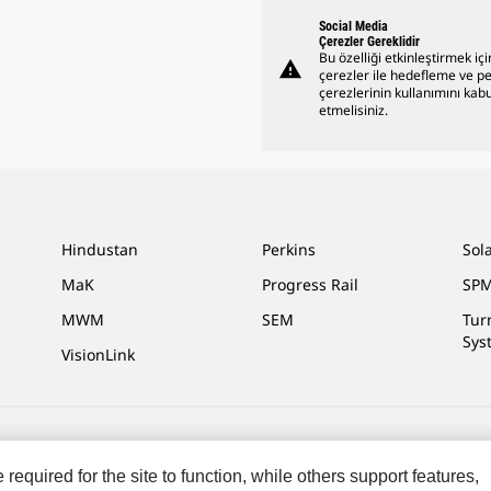
Social Media
Çerezler Gereklidir
Bu özelliği etkinleştirmek içi
warning
çerezler ile hedefleme ve 
çerezlerinin kullanımını kabu
etmelisiniz.
Hindustan
Perkins
Sol
MaK
Progress Rail
SPM
MWM
SEM
Tur
Sys
VisionLink
işim
Site Haritası
Cookie Settings
Yasal
Gizlilik
equired for the site to function, while others support features,