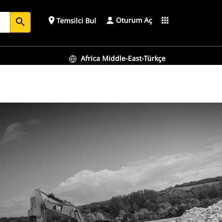
Oturum Aç
place
apps
Temsilci Bul
search
Africa Middle-East-Türkçe