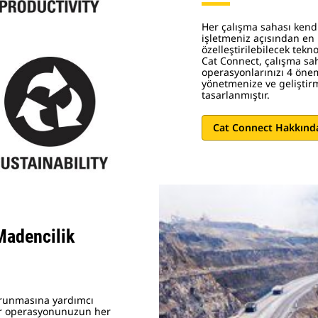
Her çalışma sahası kend
işletmeniz açısından en 
özelleştirilebilecek tekn
Cat Connect, çalışma sah
operasyonlarınızı 4 öne
yönetmenize ve geliştir
tasarlanmıştır.
Cat Connect Hakkında
Madencilik
korunmasına yardımcı
ar operasyonunuzun her