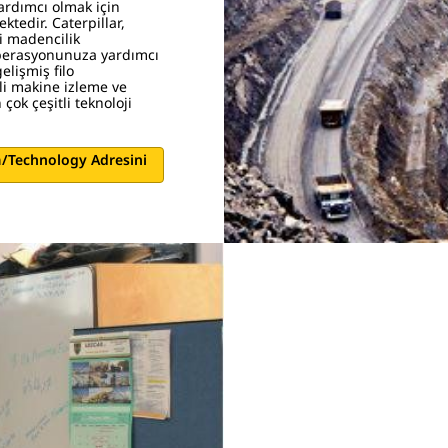
ardımcı olmak için
ektedir. Caterpillar,
ği madencilik
operasyonunuza yardımcı
lişmiş filo
li makine izleme ve
ok çeşitli teknoloji
m/technology Adresini