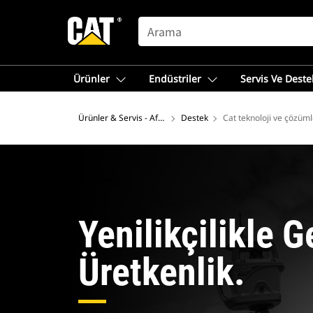
SEARCH
Ürünler
Endüstriler
Servis Ve Deste
Ürünler & Servis - Afrika, Orta Doğu
Destek
Cat teknoloji ve çözüml
Yenilikçilikle G
Üretkenlik.