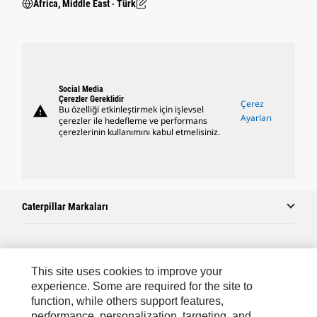
Africa, Middle East ‧ Türk
Social Media
Çerezler Gereklidir
Çerez
warning
Bu özelliği etkinleştirmek için işlevsel
Ayarları
çerezler ile hedefleme ve performans
çerezlerinin kullanımını kabul etmelisiniz.
Caterpillar Markaları
Caterpillar.com
This site uses cookies to improve your
Caterpillar Müşteri Hizmetleri Ve Iletişim
experience. Some are required for the site to
function, while others support features,
Site Haritası
performance, personalization, targeting, and