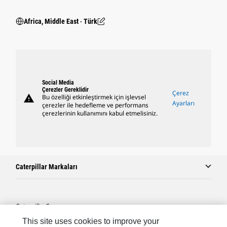
Africa, Middle East ‧ Türk
Social Media
Çerezler Gereklidir
Çerez
warning
Bu özelliği etkinleştirmek için işlevsel
Ayarları
çerezler ile hedefleme ve performans
çerezlerinin kullanımını kabul etmelisiniz.
Caterpillar Markaları
Caterpillar.com
This site uses cookies to improve your
Caterpillar Müşteri Hizmetleri Ve Iletişim