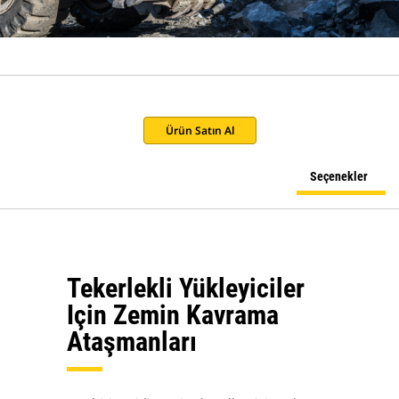
Ürün Satın Al
Seçenekler
Tekerlekli Yükleyiciler
Için Zemin Kavrama
Ataşmanları