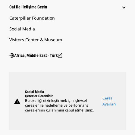
Cat Ile İletişime Geçin
Caterpillar Foundation
Social Media
Visitors Center & Museum
Africa, Middle East ‧ Türk
Social Media
Çerezler Gereklidir
Çerez
warning
Bu özelliği etkinleştirmek için işlevsel
Ayarları
çerezler ile hedefleme ve performans
çerezlerinin kullanımını kabul etmelisiniz.