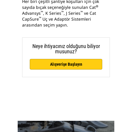
Her biri çeşitli şantiye koşulları için çok
®
sayıda bıçak seçeneğiyle sunulan Cat
™
™
™
Advansys
, K Series
, J Series
ve Cat
™
CapSure
Uç ve Adaptör Sistemleri
arasından seçim yapın.
Neye ihtiyacınız olduğunu biliyor
musunuz?
Alışverişe Başlayın