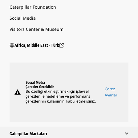
Caterpillar Foundation
Social Media
Visitors Center & Museum
Africa, Middle East ‧ Türk
Social Media
Çerezler Gereklidir
Çerez
warning
Bu özelliği etkinleştirmek için işlevsel
Ayarları
çerezler ile hedefleme ve performans
çerezlerinin kullanımını kabul etmelisiniz.
Caterpillar Markaları