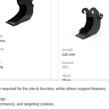
lik
 mm
ite
Genişlik
220 mm
k
Kapasite
kg
17 l
Ağırlık
28 kg
equired for the site to function, while others support features,
Ayrıntıları Görüntüle
Ayrıntıları Görüntüle
ngs.
rformance, and targeting cookies.
Modelleri Karşılaştır
Modelleri Karşılaştı