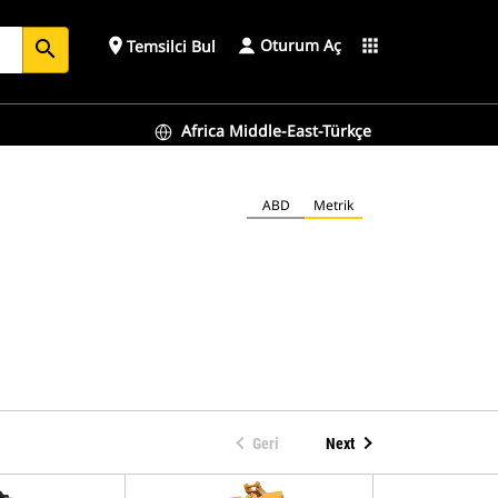
Oturum Aç
place
apps
Temsilci Bul
search
Africa Middle-East-Türkçe
ABD
Metrik
Geri
Next