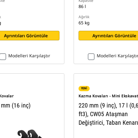
ite
Kapasite
86 l
k
Ağırlık
g
65 kg
Ayrıntıları Görüntüle
Ayrıntıları Görüntüle
Modelleri Karşılaştır
Modelleri Karşılaştı
YENİ
Kovalar
Kazma Kovaları - Mini Ekskava
 mm (16 inç)
220 mm (9 inç), 17 l (0,
ft3), CW05 Ataşman
Değiştirici, Taban Kenar