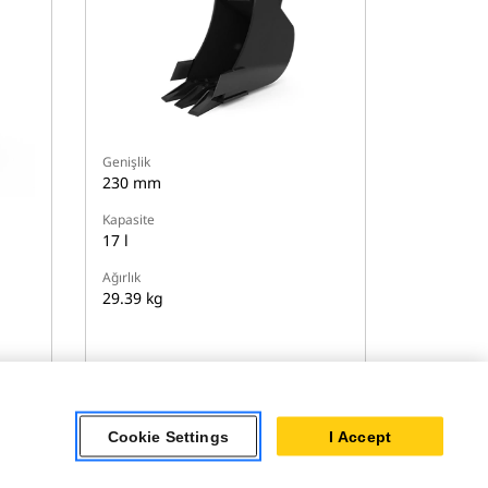
Genişlik
230 mm
Kapasite
17 l
Ağırlık
29.39 kg
Ayrıntıları Görüntüle
Cookie Settings
I Accept
r
Modelleri Karşılaştır