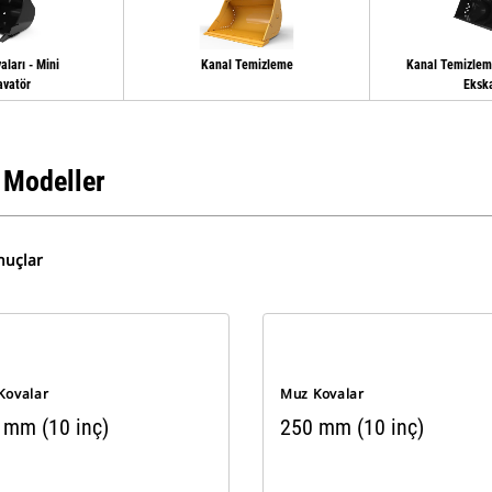
ları - Mini
Kanal Temizleme
Kanal Temizleme
avatör
Eksk
 Modeller
nuçlar
Kovalar
Muz Kovalar
 mm (10 inç)
250 mm (10 inç)