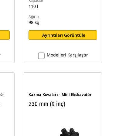
Kapasite
110 l
Ağırlık
98 kg
Ayrıntıları Görüntüle
r
Modelleri Karşılaştır
tör
Kazma Kovaları - Mini Ekskavatör
6
230 mm (9 inç)
ı