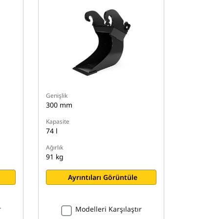
Genişlik
300 mm
Kapasite
74 l
Ağırlık
91 kg
Ayrıntıları Görüntüle
r
Modelleri Karşılaştır