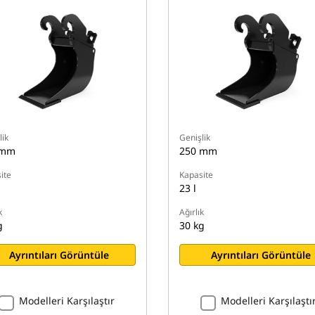
lik
Genişlik
 mm
250 mm
ite
Kapasite
23 l
k
Ağırlık
g
30 kg
Ayrıntıları Görüntüle
Ayrıntıları Görüntüle
Modelleri Karşılaştır
Modelleri Karşılaştı