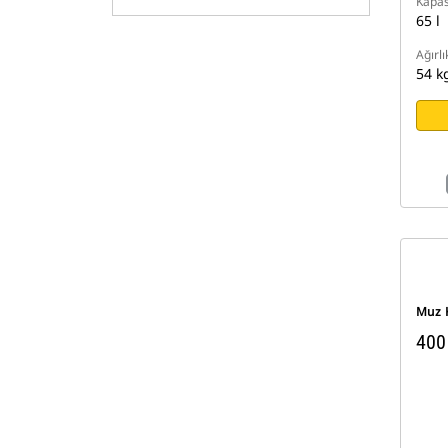
Kapas
65 l
Ağırlı
54 k
Muz 
400