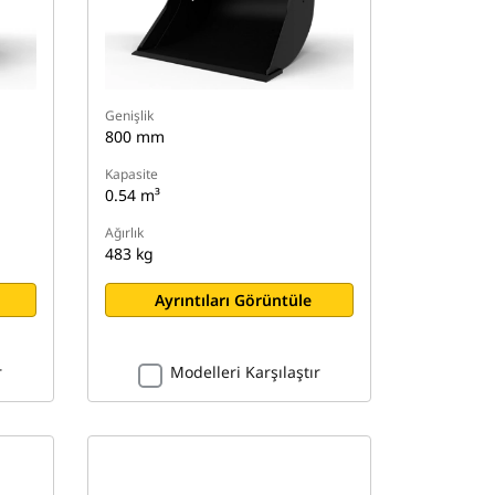
Genişlik
800 mm
Kapasite
0.54 m³
Ağırlık
483 kg
Ayrıntıları Görüntüle
r
Modelleri Karşılaştır