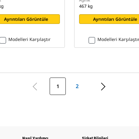
k
Ağırlık
kg
467 kg
Ayrıntıları Görüntüle
Ayrıntıları Görüntüle
Modelleri Karşılaştır
Modelleri Karşılaştı
1
2
Nasıl Yardımcı
Şirket Bilgileri