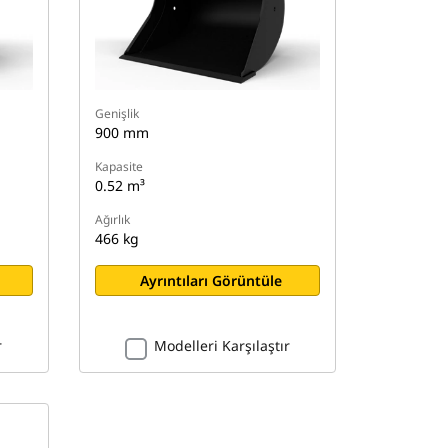
Genişlik
900 mm
Kapasite
0.52 m³
Ağırlık
466 kg
Ayrıntıları Görüntüle
r
Modelleri Karşılaştır