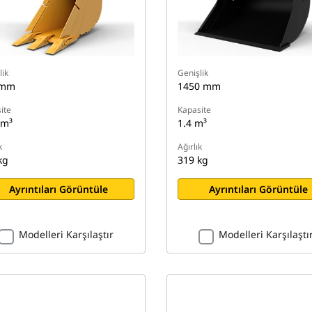
lik
Genişlik
 mm
1450 mm
ite
Kapasite
 m³
1.4 m³
k
Ağırlık
kg
319 kg
Ayrıntıları Görüntüle
Ayrıntıları Görüntüle
Modelleri Karşılaştır
Modelleri Karşılaştı