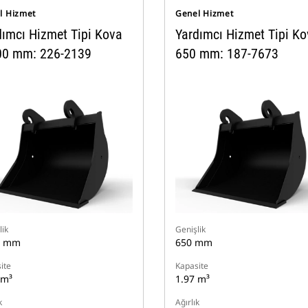
l Hizmet
Genel Hizmet
dımcı Hizmet Tipi Kova
Yardımcı Hizmet Tipi K
00 mm: 226-2139
650 mm: 187-7673
lik
Genişlik
0 mm
650 mm
ite
Kapasite
 m³
1.97 m³
k
Ağırlık