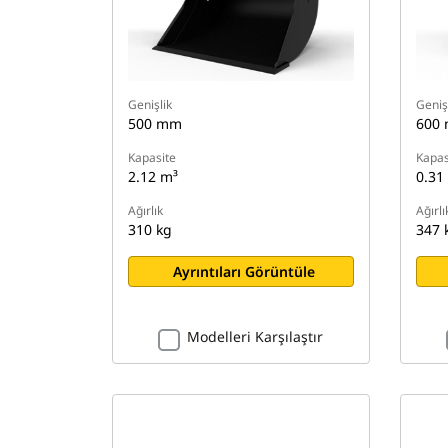
Genişlik
Geniş
500 mm
600
Kapasite
Kapas
2.12 m³
0.31
Ağırlık
Ağırlı
310 kg
347 
Ayrıntıları Görüntüle
Modelleri Karşılaştır