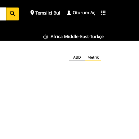
Oturum Aç
place
apps
Temsilci Bul
search
Africa Middle-East-Türkçe
ABD
Metrik