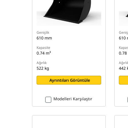
Genişlik
Geniş
610 mm
610
Kapasite
Kapas
0.74 m³
0.78
Ağırlık
Ağırlı
522 kg
442 
Ayrıntıları Görüntüle
Modelleri Karşılaştır