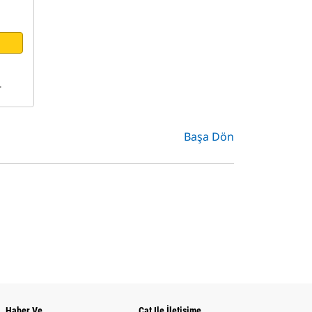
r
Başa Dön
Haber Ve
Cat Ile İletişime