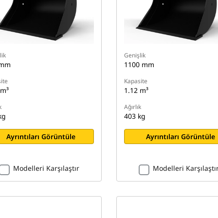
lik
Genişlik
 mm
1100 mm
ite
Kapasite
 m³
1.12 m³
k
Ağırlık
kg
403 kg
Ayrıntıları Görüntüle
Ayrıntıları Görüntüle
Modelleri Karşılaştır
Modelleri Karşılaştı