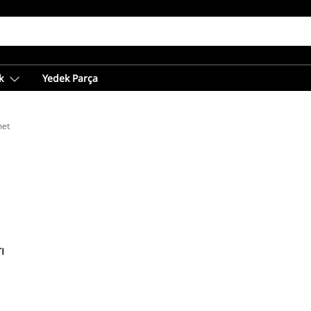
k
Yedek Parça
met
ı