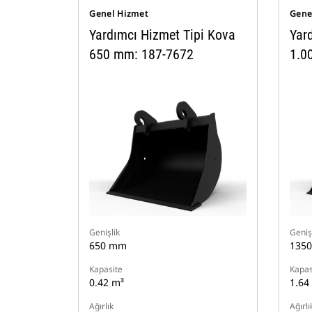
Genel Hizmet
Gene
Yardımcı Hizmet Tipi Kova
Yar
650 mm: 187-7672
1.0
Genişlik
Geniş
650 mm
135
Kapasite
Kapas
0.42 m³
1.64
Ağırlık
Ağırlı