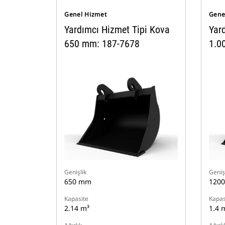
Genel Hizmet
Gene
Yardımcı Hizmet Tipi Kova
Yar
650 mm: 187-7678
1.0
Genişlik
Geniş
650 mm
120
Kapasite
Kapas
2.14 m³
1.4 