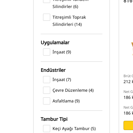
816
Silindirler (6)
Titreşimli Toprak
Silindirleri (14)
Uygulamalar
İnşaat (9)
Endüstriler
Brüt 
İnşaat (7)
212 
Çevre Düzenleme (4)
Net G
186 
Asfaltlama (9)
Net G
186 
Tambur Tipi
Keçi Ayağı Tambur (5)