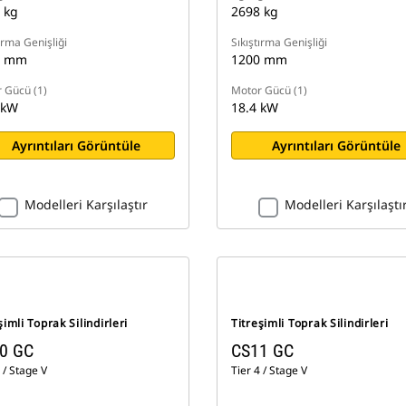
 kg
2698 kg
ırma Genişliği
Sıkıştırma Genişliği
0 mm
1200 mm
 Gücü (1)
Motor Gücü (1)
 kW
18.4 kW
Ayrıntıları Görüntüle
Ayrıntıları Görüntüle
Modelleri Karşılaştır
Modelleri Karşılaştı
şimli Toprak Silindirleri
Titreşimli Toprak Silindirleri
0 GC
CS11 GC
 / Stage V
Tier 4 / Stage V