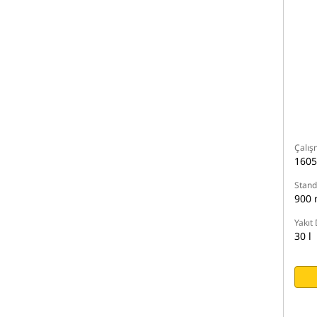
Çalış
1605
Standa
900
Yakıt
30 l