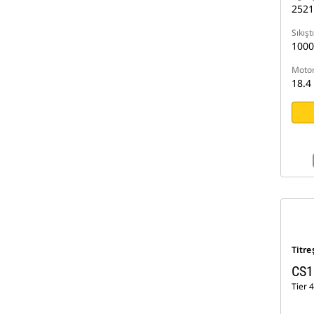
2521
Sıkışt
100
Motor
18.4
Titre
CS1
Tier 4