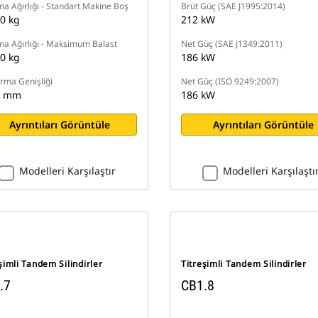
ma Ağırlığı - Standart Makine Boş
Brüt Güç (SAE J1995:2014)
0 kg
212 kW
ma Ağırlığı - Maksimum Balast
Net Güç (SAE J1349:2011)
0 kg
186 kW
ırma Genişliği
Net Güç (ISO 9249:2007)
0 mm
186 kW
Ayrıntıları Görüntüle
Ayrıntıları Görüntüle
Modelleri Karşılaştır
Modelleri Karşılaştı
şimli Tandem Silindirler
Titreşimli Tandem Silindirler
.7
CB1.8