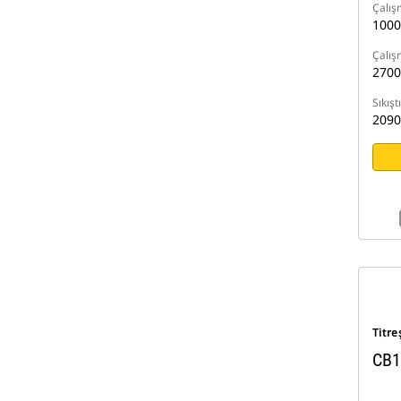
Çalış
1000
Çalış
2700
Sıkışt
209
Titre
CB1