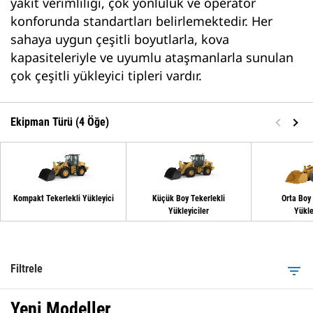
yakıt verimliliği, çok yönlülük ve operatör
konforunda standartları belirlemektedir. Her
sahaya uygun çeşitli boyutlarla, kova
kapasiteleriyle ve uyumlu ataşmanlarla sunulan
çok çeşitli yükleyici tipleri vardır.
Ekipman Türü (4 Öğe)
Kompakt Tekerlekli Yükleyici
Küçük Boy Tekerlekli
Orta Boy 
Yükleyiciler
Yükle
Filtrele
filter_list
Yeni Modeller