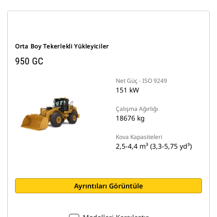
Orta Boy Tekerlekli Yükleyiciler
950 GC
Net Güç - ISO 9249
151 kW
Çalışma Ağırlığı
18676 kg
Kova Kapasiteleri
2,5-4,4 m³ (3,3-5,75 yd³)
Ayrıntıları Görüntüle