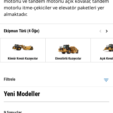
motorlu ve tandem motorlu açık kovalar, tandem
motorlu itme-çekiciler ve elevatör paketleri yer
almaktadır.
Ekipman Türü (4 Öğe)
Kömür Kovalı Kazıyıcılar
Elevatörlü Kazıyıcılar
Açık Kovalı
Filtrele
filter_list
Yeni Modeller
9 Sonuçlar