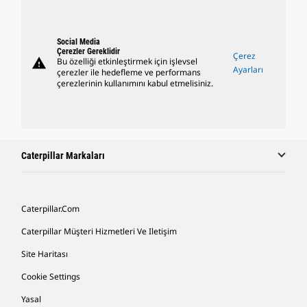
Social Media
Çerezler Gereklidir
Çerez
warning
Bu özelliği etkinleştirmek için işlevsel
Ayarları
çerezler ile hedefleme ve performans
çerezlerinin kullanımını kabul etmelisiniz.
Caterpillar Markaları
Caterpillar.com
Caterpillar Müşteri Hizmetleri Ve Iletişim
Site Haritası
Cookie Settings
Yasal