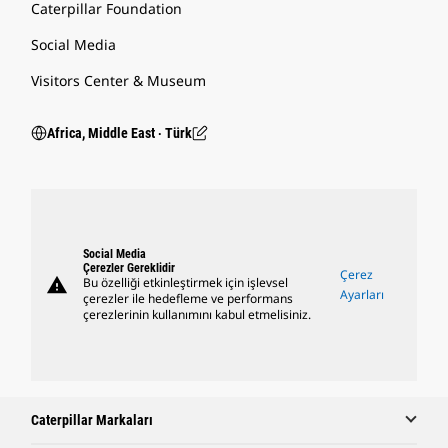
Caterpillar Foundation
Social Media
Visitors Center & Museum
Africa, Middle East ‧ Türk
Social Media
Çerezler Gereklidir
Çerez
warning
Bu özelliği etkinleştirmek için işlevsel
Ayarları
çerezler ile hedefleme ve performans
çerezlerinin kullanımını kabul etmelisiniz.
Caterpillar Markaları