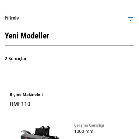
Filtrele
filter_list
Yeni Modeller
2 Sonuçlar
Biçme Makineleri
HMF110
Çalışma Genişliği
1000 mm