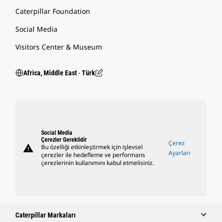
Caterpillar Foundation
Social Media
Visitors Center & Museum
Africa, Middle East ‧ Türk
Social Media
Çerezler Gereklidir
Çerez
warning
Bu özelliği etkinleştirmek için işlevsel
Ayarları
çerezler ile hedefleme ve performans
çerezlerinin kullanımını kabul etmelisiniz.
Caterpillar Markaları