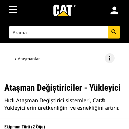
person
SEARCH
search
more_vert
Ataşmanlar
Ataşman Değiştiriciler - Yükleyici
Hızlı Ataşman Değiştirici sistemleri, Cat®
Yükleyicilerin üretkenliğini ve esnekliğini artırır.
Ekipman Türü (2 Öğe)