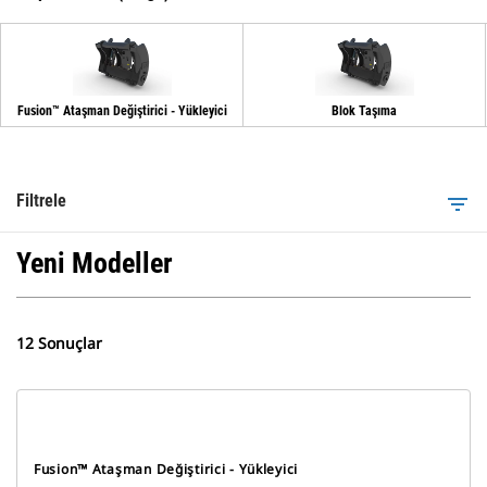
Fusion™ Ataşman Değiştirici - Yükleyici
Blok Taşıma
Filtrele
filter_list
Yeni Modeller
12 Sonuçlar
Fusion™ Ataşman Değiştirici - Yükleyici