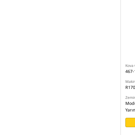
Kova 
467-
Makin
R170
Zemin
Modü
Yarı