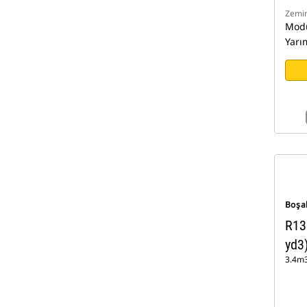
Zemin
Modü
Yarı
Boşa
R13
yd3
3.4m3