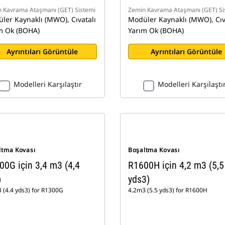
 Kavrama Ataşmanı (GET) Sistemi
Zemin Kavrama Ataşmanı (GET) Si
ler Kaynaklı (MWO), Cıvatalı
Modüler Kaynaklı (MWO), Cıv
m Ok (BOHA)
Yarım Ok (BOHA)
Ayrıntıları Görüntüle
Ayrıntıları Görüntüle
Modelleri Karşılaştır
Modelleri Karşılaştı
ltma Kovası
Boşaltma Kovası
00G için 3,4 m3 (4,4
R1600H için 4,2 m3 (5,5
)
yds3)
 (4.4 yds3) for R1300G
4.2m3 (5.5 yds3) for R1600H