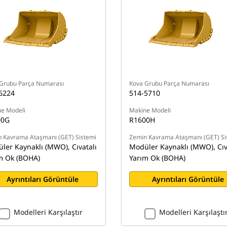
Grubu Parça Numarası
Kova Grubu Parça Numarası
6224
514-5710
e Modeli
Makine Modeli
00G
R1600H
 Kavrama Ataşmanı (GET) Sistemi
Zemin Kavrama Ataşmanı (GET) Si
ler Kaynaklı (MWO), Cıvatalı
Modüler Kaynaklı (MWO), Cıv
m Ok (BOHA)
Yarım Ok (BOHA)
Ayrıntıları Görüntüle
Ayrıntıları Görüntüle
Modelleri Karşılaştır
Modelleri Karşılaştı