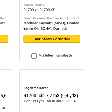
Makine Modeli
R1700 ve R1700 XE
stemi
Zemin Kavrama Ataşmanı (GET) Sistemi
atalı
Modüler Kaynaklı (MWO), Cıvatalı
Yarım Ok (BOHA), Durilock
Ayrıntıları Görüntüle
r
Modelleri Karşılaştır
Boşaltma Kovası
 6,6
R1700 için 7,2 m3 (9,4 yd3)
7.2m3 (9.4 yds3) for R1700 & R1700 XE
0 XE