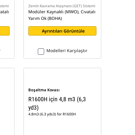
stemi
Zemin Kavrama Ataşmanı (GET) Sistemi
atalı
Modüler Kaynaklı (MWO), Cıvatalı
Yarım Ok (BOHA)
Ayrıntıları Görüntüle
r
Modelleri Karşılaştır
Boşaltma Kovası
R1600H için 4,8 m3 (6,3
yd3)
4.8m3 (6.3 yds3) for R1600H