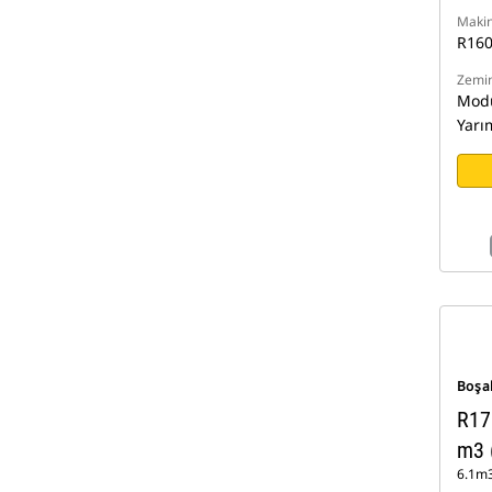
Makin
R16
Zemin
Modü
Yarı
Boşa
R17
m3 
6.1m3