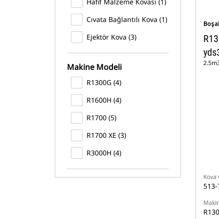
Hafif Malzeme Kovası (1)
Cıvata Bağlantılı Kova (1)
Boşa
Ejektör Kova (3)
R13
yds
2.5m3
Makine Modeli
R1300G (4)
R1600H (4)
R1700 (5)
R1700 XE (3)
R3000H (4)
Kova 
513-
Makin
R13