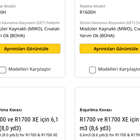
e Modeli
Makine Modeli
00H
R1600H
 Kavrama Ataşmanı (GET) Sistemi
Zemin Kavrama Ataşmanı (GET) Si
ler Kaynaklı (MWO), Cıvatalı
Modüler Kaynaklı (MWO), Cıv
m Ok (BOHA)
Yarım Ok (BOHA)
Ayrıntıları Görüntüle
Ayrıntıları Görüntüle
Modelleri Karşılaştır
Modelleri Karşılaştı
ltma Kovası
Boşaltma Kovası
00 ve R1700 XE için 6,1
R1700 ve R1700 XE için
(8,0 yd3)
m3 (8,6 yd3)
 (8.0 yds3) for R1700 & R1700 XE
6.6m3 (8.6 yds3) for R1700 & R170