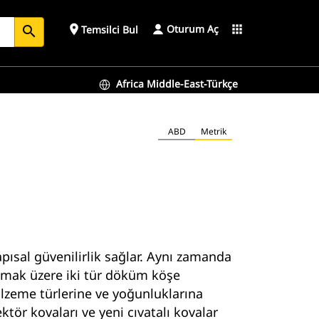
Oturum Aç
place
apps
Temsilci Bul
search
Africa Middle-East-Türkçe
ABD
Metrik
apısal güvenilirlik sağlar. Aynı zamanda
olmak üzere iki tür döküm köşe
malzeme türlerine ve yoğunluklarına
tör kovaları ve yeni cıvatalı kovalar