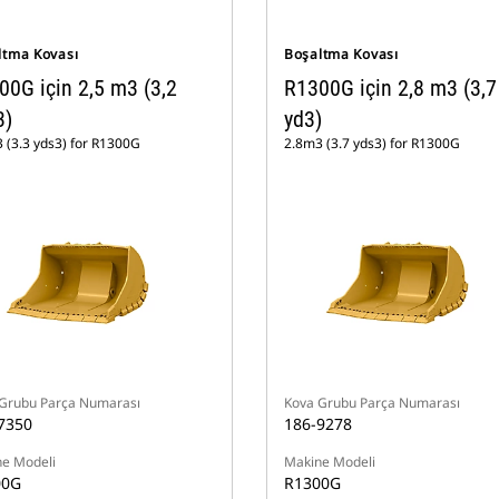
ltma Kovası
Boşaltma Kovası
00G için 2,5 m3 (3,2
R1300G için 2,8 m3 (3,7
3)
yd3)
 (3.3 yds3) for R1300G
2.8m3 (3.7 yds3) for R1300G
Grubu Parça Numarası
Kova Grubu Parça Numarası
7350
186-9278
e Modeli
Makine Modeli
00G
R1300G