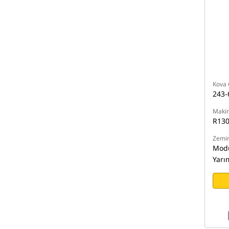
Kova 
243-
Makin
R13
Zemin
Modü
Yarı