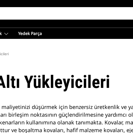
k
Yedek Parça
cileri
ltı Yükleyicileri
na maliyetinizi düşürmek için benzersiz üretkenlik ve y
narı birleşim noktasının güçlendirilmesine yardımcı 
sici kenarların kullanımına olanak tanımakta. Kovalar, 
tur ve boşaltma kovaları, hafif malzeme kovaları, ejek