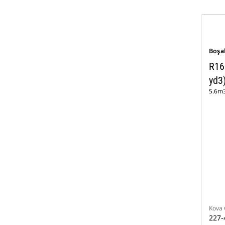
Boşa
R16
yd3
5.6m3
Kova 
227-