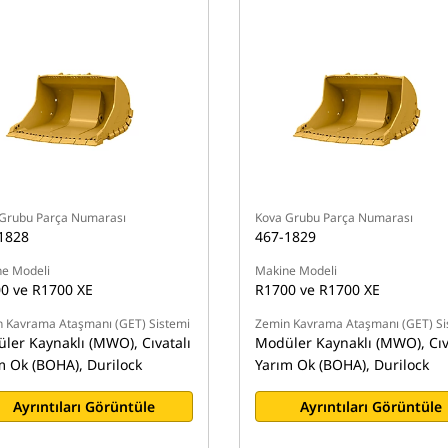
Grubu Parça Numarası
Kova Grubu Parça Numarası
1828
467-1829
e Modeli
Makine Modeli
0 ve R1700 XE
R1700 ve R1700 XE
 Kavrama Ataşmanı (GET) Sistemi
Zemin Kavrama Ataşmanı (GET) Si
ler Kaynaklı (MWO), Cıvatalı
Modüler Kaynaklı (MWO), Cıv
m Ok (BOHA), Durilock
Yarım Ok (BOHA), Durilock
Ayrıntıları Görüntüle
Ayrıntıları Görüntüle