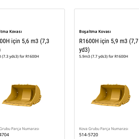
ltma Kovası
Boşaltma Kovası
00H için 5,6 m3 (7,3
R1600H için 5,9 m3 (7,7
)
yd3)
 (7.3 yds3) for R1600H
5.9m3 (7.7 yds3) for R1600H
Grubu Parça Numarası
Kova Grubu Parça Numarası
4704
514-5720