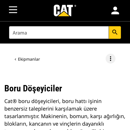
person
SEARCH
search
more_vert
Ekipmanlar
Boru Döşeyiciler
Cat® boru döşeyicileri, boru hattı işinin
benzersiz taleplerini karşılamak üzere
tasarlanmıştır. Makinenin, bomun, karşı ağırlığın,
blokların, kancanın ve vinçlerin dayanıklı