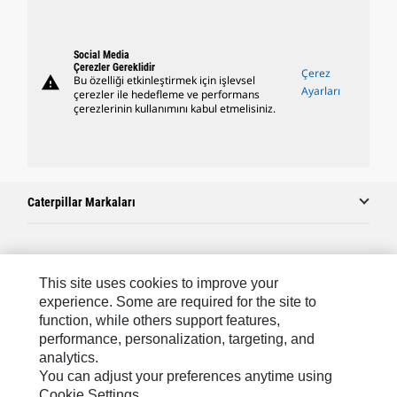
Social Media
Çerezler Gereklidir
Çerez
warning
Bu özelliği etkinleştirmek için işlevsel
Ayarları
çerezler ile hedefleme ve performans
çerezlerinin kullanımını kabul etmelisiniz.
Caterpillar Markaları
Caterpillar.com
This site uses cookies to improve your
Caterpillar Müşteri Hizmetleri Ve Iletişim
experience. Some are required for the site to
function, while others support features,
Site Haritası
performance, personalization, targeting, and
analytics.
Cookie Settings
You can adjust your preferences anytime using
Yasal
Cookie Settings.