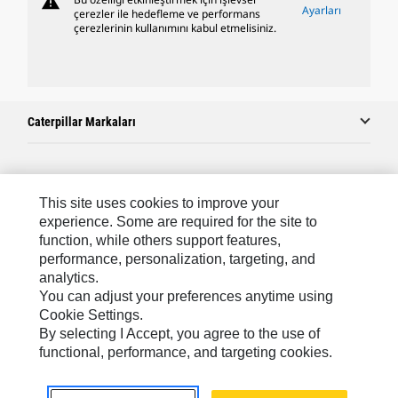
warning
Ayarları
çerezler ile hedefleme ve performans
çerezlerinin kullanımını kabul etmelisiniz.
Caterpillar Markaları
Caterpillar.com
This site uses cookies to improve your
Caterpillar Müşteri Hizmetleri Ve Iletişim
experience. Some are required for the site to
function, while others support features,
Site Haritası
performance, personalization, targeting, and
analytics.
Cookie Settings
You can adjust your preferences anytime using
Yasal
Cookie Settings.
By selecting I Accept, you agree to the use of
Gizlilik
functional, performance, and targeting cookies.
Africa, Middle East ‧ Türk
© 2026 Caterpillar. Tüm Hakları Saklıdır.