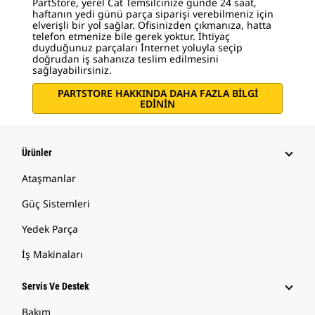
PartStore, yerel Cat Temsilcinize günde 24 saat,
haftanın yedi günü parça siparişi verebilmeniz için
elverişli bir yol sağlar. Ofisinizden çıkmanıza, hatta
telefon etmenize bile gerek yoktur. İhtiyaç
duyduğunuz parçaları İnternet yoluyla seçip
doğrudan iş sahanıza teslim edilmesini
sağlayabilirsiniz.
PARTSTORE HAKKINDA DAHA FAZLA BİLGİ
EDİNİN
Ürünler
Ataşmanlar
Güç Sistemleri
Yedek Parça
İş Makinaları
Servis Ve Destek
Bakım