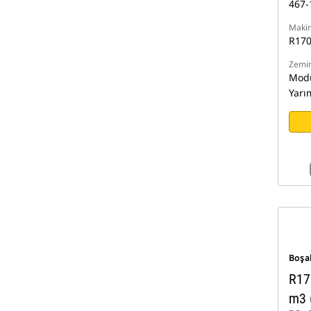
467-
Makin
R170
Zemin
Modü
Yarı
Boşa
R17
m3 