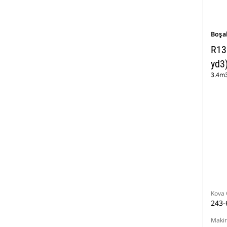
Boşa
R13
yd3
3.4m3
Kova 
243-
Makin