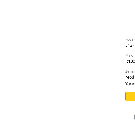
Kova 
513-
Makin
R13
Zemin
Modü
Yarı