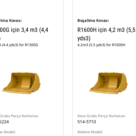
ltma Kovası
Boşaltma Kovası
00G için 3,4 m3 (4,4
R1600H için 4,2 m3 (5,5
)
yds3)
 (4.4 yds3) for R1300G
4.2m3 (5.5 yds3) for R1600H
Grubu Parça Numarası
Kova Grubu Parça Numarası
6224
514-5710
e Modeli
Makine Modeli