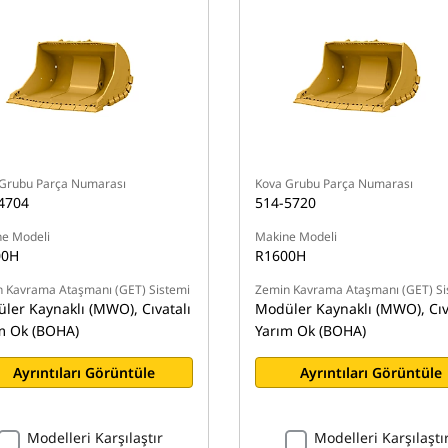
Grubu Parça Numarası
Kova Grubu Parça Numarası
4704
514-5720
e Modeli
Makine Modeli
00H
R1600H
 Kavrama Ataşmanı (GET) Sistemi
Zemin Kavrama Ataşmanı (GET) Si
ler Kaynaklı (MWO), Cıvatalı
Modüler Kaynaklı (MWO), Cıv
m Ok (BOHA)
Yarım Ok (BOHA)
Ayrıntıları Görüntüle
Ayrıntıları Görüntüle
Modelleri Karşılaştır
Modelleri Karşılaştı