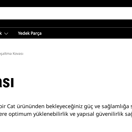
k
Yedek Parça
şaltma Kovası
sı
i bir Cat ürününden bekleyeceğiniz güç ve sağlamlığa s
e optimum yüklenebilirlik ve yapısal güvenilirlik sağ