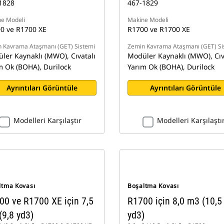
1828
467-1829
e Modeli
Makine Modeli
0 ve R1700 XE
R1700 ve R1700 XE
 Kavrama Ataşmanı (GET) Sistemi
Zemin Kavrama Ataşmanı (GET) Si
ler Kaynaklı (MWO), Cıvatalı
Modüler Kaynaklı (MWO), Cıv
m Ok (BOHA), Durilock
Yarım Ok (BOHA), Durilock
Ayrıntıları Görüntüle
Ayrıntıları Görüntüle
Modelleri Karşılaştır
Modelleri Karşılaştı
ltma Kovası
Boşaltma Kovası
00 ve R1700 XE için 7,5
R1700 için 8,0 m3 (10,5
(9,8 yd3)
yd3)