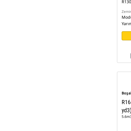
R13
Zemin
Modü
Yarı
Boşa
R16
yd3
5.6m3