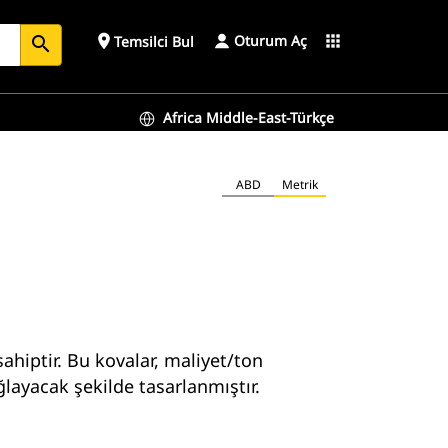
Oturum Aç
place
apps
Temsilci Bul
search
Africa Middle-East-Türkçe
ABD
Metrik
ahiptir. Bu kovalar, maliyet/ton
layacak şekilde tasarlanmıştır.