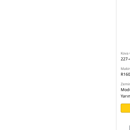
Kova 
227-
Makin
R16
Zemin
Modü
Yarı