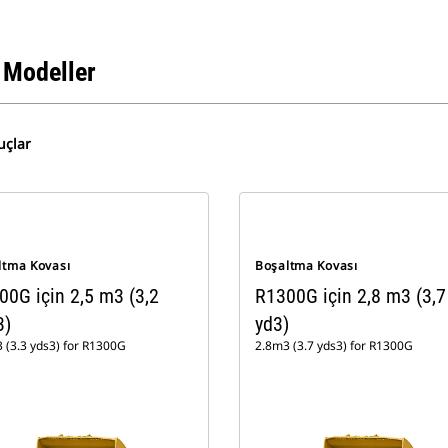
 Modeller
uçlar
ltma Kovası
Boşaltma Kovası
00G için 2,5 m3 (3,2
R1300G için 2,8 m3 (3,7
3)
yd3)
 (3.3 yds3) for R1300G
2.8m3 (3.7 yds3) for R1300G