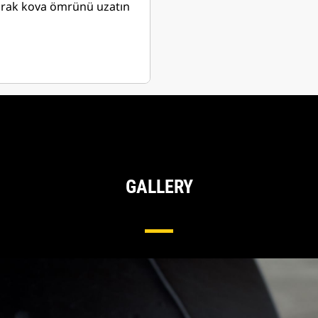
arak kova ömrünü uzatın
GALLERY
rlekli Yükleyiciler Için Taban Kenarı Siste