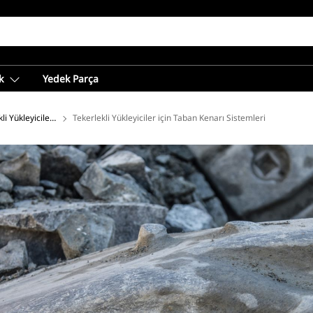
k
Yedek Parça
ı
kli Yükleyiciler için Zemin Kavrama Ataşmanları
Tekerlekli Yükleyiciler için Taban Kenarı Sistemleri