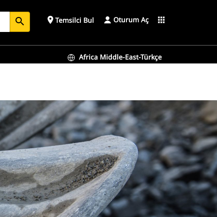
Oturum Aç
place
apps
Temsilci Bul
search
Africa Middle-East-Türkçe