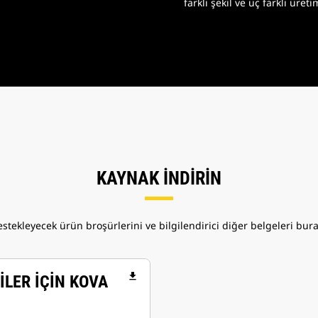
farklı şekil ve üç farklı üreti
KAYNAK İNDİRİN
destekleyecek ürün broşürlerini ve bilgilendirici diğer belgeleri bura
file_download
İLER İÇİN KOVA