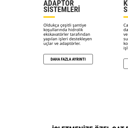
ADAPTÖR
K
SİSTEMLERİ
S
Oldukça çeşitli şantiye
Ca
koşullarında hidrolik
da
ekskavatörler tarafından
ve
yapılan işleri destekleyen
su
uçlar ve adaptörler.
ko
iş
DAHA FAZLA AYRINTI