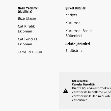
Nasıl Yardımcı
Şirket Bilgileri
Olabiliriz?
Kariyer
Bize Ulaşın
Kurumsal
Cat Kiralık
Kurumsal Basın
Ekipman
Bültenleri
Cat İkinci El
Ekipman
Sektör Çözümleri
Endüstriler
Temsilci Bulun
Social Media
Çerezler Gereklidir
Bu özelliği etkinleştirmek içi
warning
çerezler ile hedefleme ve 
çerezlerinin kullanımını kabu
etmelisiniz.