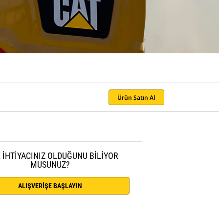
Ürün Satın Al
 İHTİYACINIZ OLDUĞUNU BİLİYOR
MUSUNUZ?
ALIŞVERİŞE BAŞLAYIN