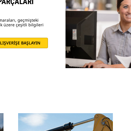
 PARÇALARI
maraları, geçmişteki
 üzere çeşitli bilgileri
LIŞVERİŞE BAŞLAYIN