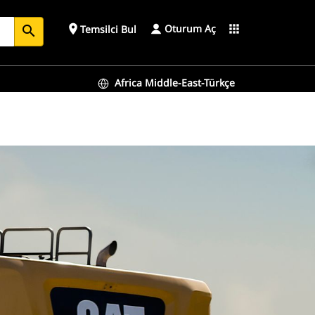
Oturum Aç
place
apps
Temsilci Bul
search
Africa Middle-East-Türkçe