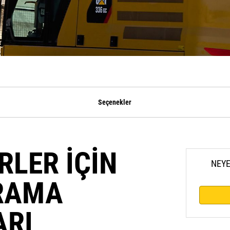
Seçenekler
LER İÇİN
NEYE
RAMA
RI