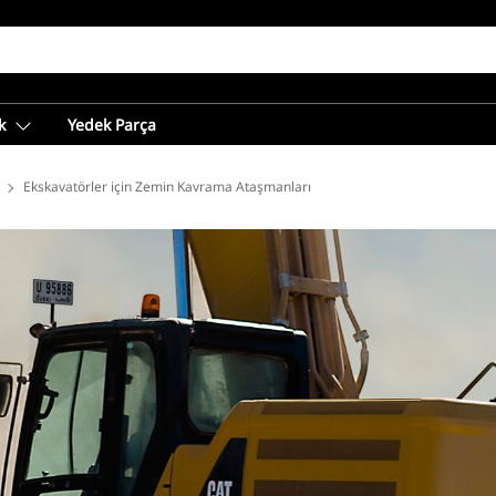
k
Yedek Parça
Ataşmanları
Ekskavatörler için Zemin Kavrama Ataşmanları