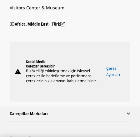
Visitors Center & Museum
Africa, Middle East ‧ Türk
Social Media
Çerezler Gereklidir
Çerez
warning
Bu özelliği etkinleştirmek için işlevsel
Ayarları
çerezler ile hedefleme ve performans
çerezlerinin kullanımını kabul etmelisiniz.
Caterpillar Markaları
Caterpillar.com