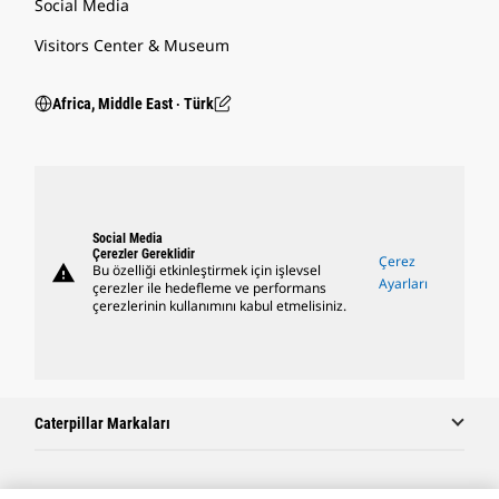
Social Media
Visitors Center & Museum
Africa, Middle East ‧ Türk
Social Media
Çerezler Gereklidir
Çerez
warning
Bu özelliği etkinleştirmek için işlevsel
Ayarları
çerezler ile hedefleme ve performans
çerezlerinin kullanımını kabul etmelisiniz.
Caterpillar Markaları