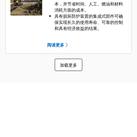
时，可增加半自动挖掘能力和易于使
本，并节省时间、人工、燃油和材料
用的单操纵杆挖掘能力，提高操作员
消耗方面的成本。
的效率。
具有损坏防护装置的集成式部件可确
保实现长久的使用寿命、可靠的控制
和具有经济效益的结果。
无需胡乱猜测即可按照确切的规格挖
方和填方，而且不会挖方过度或挖方
阅读更多
不足，让您能够充满信心地工作。
在靠近障碍物工作时接收高度和深度
报警，避免造成挖掘机损坏并产生维
加载更多
修费用（电子栅栏）。
减少了在沟渠中或挖掘机周围检查坡
度的地面人员的数量，因此提高了作
业时的安全性。
利用半自动挖掘功能减少操作员疲劳
度 - 带辅助装置的 Grade。