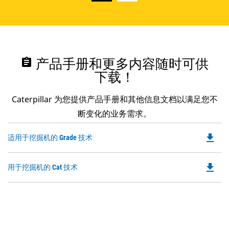
assignment
产品手册和更多内容随时可供
下载！
Caterpillar 为您提供产品手册和其他信息文档以满足您不
断变化的业务需求。
file_download
Do
适用于挖掘机的 Grade 技术
P
O
file_download
Do
用于挖掘机的 Cat 技术
in
P
a
O
N
in
Ta
a
N