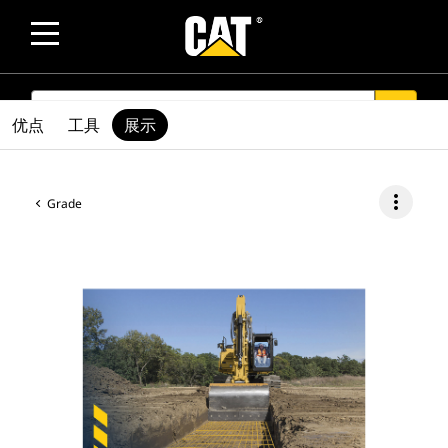
SEARCH
search
优点
工具
展示
more_vert
Grade