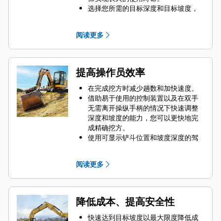
选择您所需的目标深度和目标坡度，
该系统就会为您提供实时的深度、坡
度和与坡度之间的水平距离制导，并
阅读更多
发出高度和深度警告以表明目标坡度
或障碍物。
使用操纵手柄命令、触摸屏界面或拨
轮盘，可以轻松调整目标深度和坡
提高操作员效率
度。
在驾驶室内即可开始挖掘和轻松检查
在完成挖方时减少趟数和加快速度。
坡度。
借助易于使用的控制装置以及在双手
选装激光捕捉器可以兼容激光发射
无需离开操纵手柄的情况下快速调整
机，便于挖掘机移动 — 在整个作业现
深度和坡度的能力，您可以更快地完
场，只需进行一次基准校正即可参照
成精确挖方。
激光并继续挖到所需坡度。
使用可显示铲斗位置和坡度深度的驾
驶室内显示屏，可以提高准确性和生
产率。
阅读更多
达到所需的坡度时，会发出高度和深
度声音报警，以防止挖方过度或挖方
不足。
Cat Grade 技术能够帮助各种经验水
降低成本、提高安全性
平的操作员提高质量和一致性。
与带有辅助装置的 Grade 配合使用
快速达到目标坡度以最大限度降低成