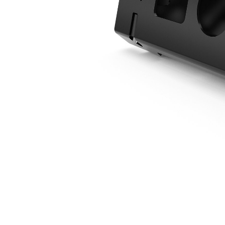
3 - 5 短噸級別挖掘機
優
變更機型