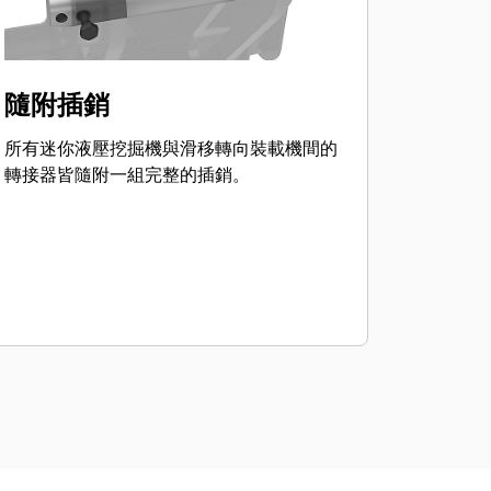
隨附插銷
所有迷你液壓挖掘機與滑移轉向裝載機間的
轉接器皆隨附一組完整的插銷。