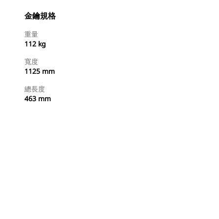
金鑰規格
重量
112 kg
寬度
1125 mm
總長度
463 mm
立即購買
要求報價