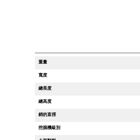
重量
寬度
總長度
總高度
銷的直徑
挖掘機級別