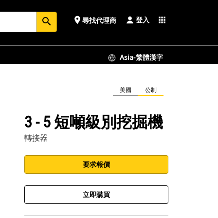
登入
place
apps
尋找代理商
search
Asia-繁體漢字
美國
公制
3 - 5 短噸級別挖掘機
轉接器
要求報價
立即購買