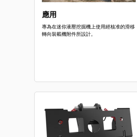
應用
專為在迷你液壓挖掘機上使用經核准的滑移
轉向裝載機附件所設計。