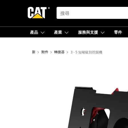
SEARCH
產品
產業
服務與支援
零件
新
附件
轉接器
3 - 5 短噸級別挖掘機