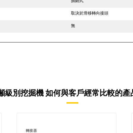
插銷式
取決於滑移轉向接頭
無
 5 短噸級別挖掘機 如何與客戶經常比較的
轉接器