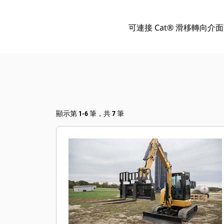
可連接 Cat® 滑移轉向介
顯示第 1-6 筆，共 7 筆