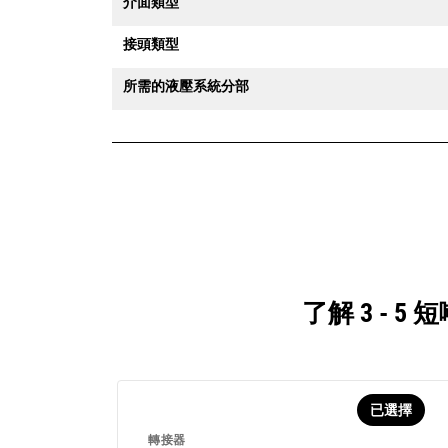
介面類型
接頭類型
所需的液壓系統分部
了解 3 -
已選擇
轉接器