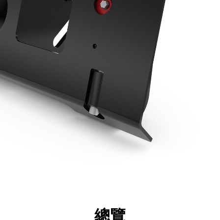
點
規格
機具
導覽
總覽