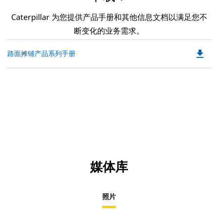
Caterpillar 为您提供产品手册和其他信息文档以满足您不
断变化的业务需求。
file_download
Do
路面摊铺产品系列手册
P
O
in
a
N
Ta
媒体库
照片