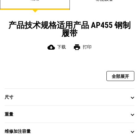
产品技术规格适用产品 AP455 钢制
履带
cloud_download
print
下载
打印
全部展开
尺寸
重量
维修加注容量