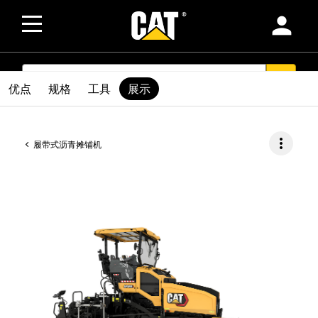
person
SEARCH
search
优点
规格
工具
展示
more_vert
履带式沥青摊铺机