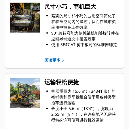
尺寸小巧，商机巨大
紧凑的尺寸和小巧的占用空间简化了
在狭窄空间内的操控，从而在城市类
应用中提高工作效率
90º 急转弯能力使摊铺机能够旋转并在
返回摊铺道次中覆盖履带
使用 SE47 VT 熨平板时的标准摊铺范
围为 2.4 m - 4.7 m（7'10" -
15'4"），最大宽度为 6.0 m（19'8"）
阅读更多
高达 300 mm（12"）的摊铺深度支持
集料摊铺应用
运输轻松便捷
机器重量为 15.6 mt（34341 lb）的
摊铺机和熨平板组合便于用各种类型
拖车进行运输
长度小于 5.6 m（18'4"），宽度为
2.55 m（8'4"），在许多地区无需获
得特殊许可便可进行机器运输
在配备 225 mm（9'）加长板的情况