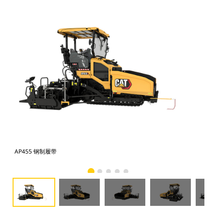
AP455 钢制履带
AP