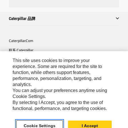
Caterpillar 品牌
Caterpillar.com
联系 Caterpillar
我的营销首选项
This site uses cookies to improve your
experience. Some are required for the site to
站点地图
function, while others support features,
performance, personalization, targeting, and
Cookie Settings
analytics.
法律
You can adjust your preferences anytime using
Cookie Settings.
隐私
By selecting I Accept, you agree to the use of
functional, performance, and targeting cookies.
Africa, Middle East ‧ Chinese
© 2026 Caterpillar. 保留所有权利
Cookie Settings
I Accept