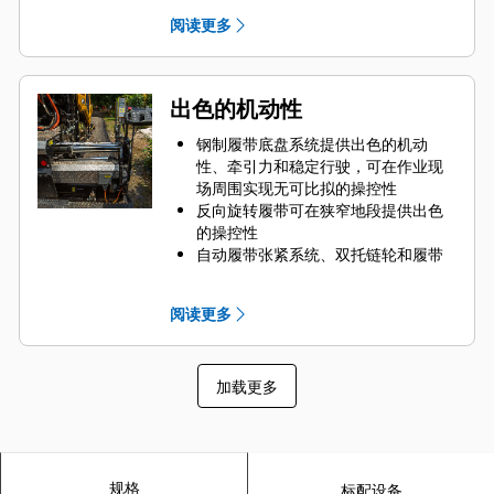
下，运输宽度为 3 m（10'），摊铺宽
阅读更多
度延长到 5.1 m（16'）
在向各种设计的拖车上进行装载时，
17º 的前部装载角和较高的前保险杠间
隙可减轻对额外阻挡装置的需要
出色的机动性
提供电动或手动顶篷选件，可以快速
而轻松地升起或缩回顶篷
钢制履带底盘系统提供出色的机动
前部、中间和后部系紧装置可以高效
性、牵引力和稳定行驶，可在作业现
地固定摊铺机，从而快速运输到下一
场周围实现无可比拟的操控性
下作业现场
反向旋转履带可在狭窄地段提供出色
的操控性
自动履带张紧系统、双托链轮和履带
导向板帮助确保履带正确对齐并张
紧，从而实现平稳行驶
阅读更多
带有异型聚氨酯垫的三抓地齿履带板
强度高，经久耐用，同时还可在不平
整表面上实现平稳行驶和最低限度的
加载更多
路基干扰
高效的履带式犁设计可将物料推离履
带，并帮助消除因履带压缩而产生的
密度变化
规格
标配设备