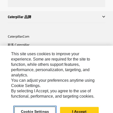
Caterpillar 品牌
Caterpillar.com
联系 Caterpillar
我的营销首选项
This site uses cookies to improve your
experience. Some are required for the site to
站点地图
function, while others support features,
performance, personalization, targeting, and
Cookie Settings
analytics.
法律
You can adjust your preferences anytime using
Cookie Settings.
隐私
By selecting I Accept, you agree to the use of
functional, performance, and targeting cookies.
Africa, Middle East ‧ Chinese
© 2026 Caterpillar. 保留所有权利
Cookie Settings
I Accept