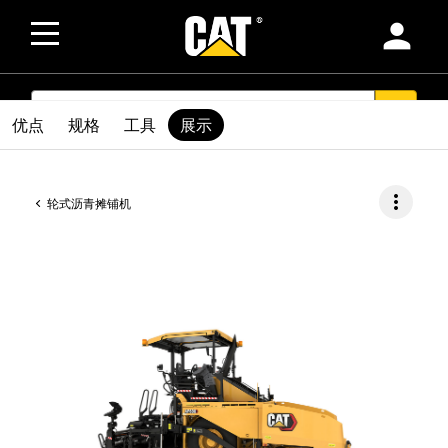
person
SEARCH
search
优点
规格
工具
展示
more_vert
轮式沥青摊铺机