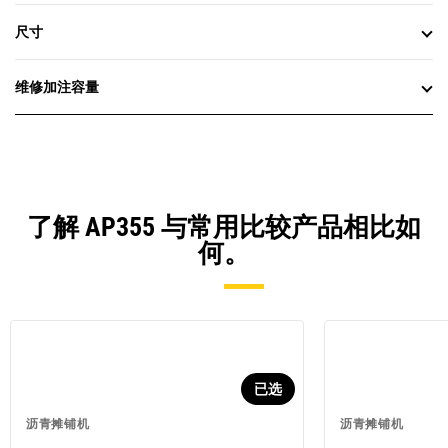
尺寸
维修加注容量
了解 AP355 与常用比较产品相比如
何。
已选
沥青摊铺机
沥青摊铺机