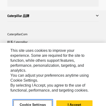
Caterpillar 品牌
Caterpillar.com
联系 Caterpillar
我的营销首选项
This site uses cookies to improve your
experience. Some are required for the site to
站点地图
function, while others support features,
performance, personalization, targeting, and
Cookie Settings
analytics.
法律
You can adjust your preferences anytime using
Cookie Settings.
隐私
By selecting I Accept, you agree to the use of
functional, performance, and targeting cookies.
Africa, Middle East ‧ Chinese
© 2026 Caterpillar. 保留所有权利
Cookie Settings
I Accept