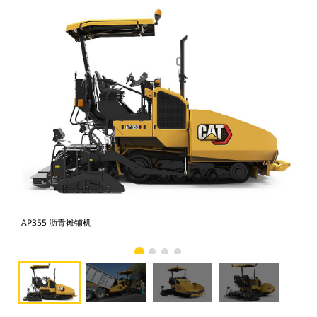
AP355 沥青摊铺机
AP