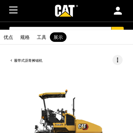
person
SEARCH
search
优点
规格
工具
展示
more_vert
履带式沥青摊铺机