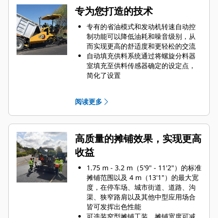
专为您打造的技术
专有的省油模式和发动机转速自动控
制功能可以降低油耗和噪音级别，从
而实现更高的舒适度和更轻松的交流
自动填充供料系统通过将螺旋分料器
室填充至供料传感器确定的设定点，
简化了设置
一键式供料系统启动功能通过启动每
个螺旋分料器和传送带来优化效率
阅读更多
自动行驶功能；螺旋分料器随熨平板
一起提升，避免在运输过程中损坏
一键式料斗控制装置使操作员能够专
注于其他任务
高质量的摊铺效果，实现更高
收益
1.75 m - 3.2 m（5'9" - 11'2"）的标准
摊铺范围以及 4 m（13'1"）的最大宽
度，在停车场、城市街道、道路、沟
渠、狭窄路肩以及其他中型应用场合
皆可发挥出色性能
可选装窄型摊铺工装，摊铺宽度可减