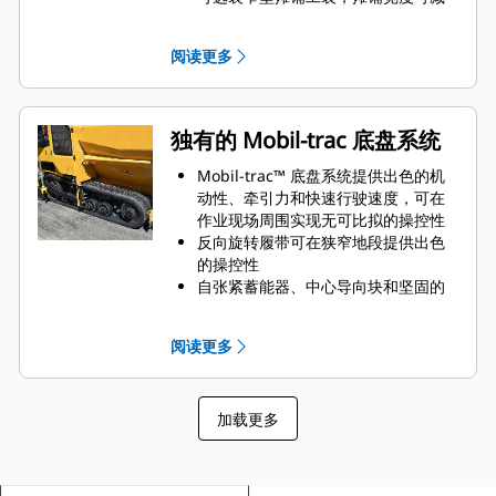
小至 700 mm（27.5"）
加热边板、变频振动和夯锤设置有助
阅读更多
于实现顺畅的物料流
独有的 Mobil-trac 底盘系统
Mobil-trac™ 底盘系统提供出色的机
动性、牵引力和快速行驶速度，可在
作业现场周围实现无可比拟的操控性
反向旋转履带可在狭窄地段提供出色
的操控性
自张紧蓄能器、中心导向块和坚固的
内部铠装电缆有助于确保经久耐用
包覆橡胶的部件有助于推铺沥青并防
阅读更多
止积聚
高效的履带式犁设计可将物料推离履
带，并帮助消除因履带压缩而产生的
加载更多
冷碎片