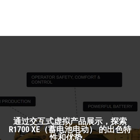
N
in
Ta
a
N
Ta
通过交互式虚拟产品展示，探索
R1700 XE（蓄电池电动） 的出色特
性和优势。