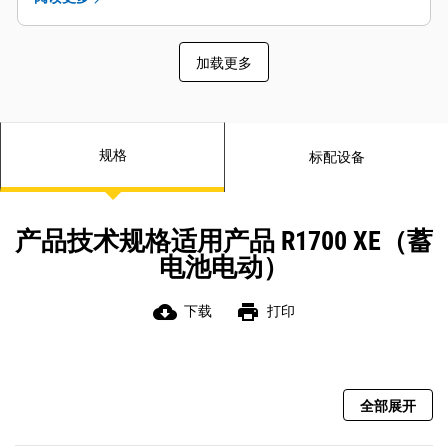
先进的液压系统，提升力比先前版本多 65%，并提供
24190 kg 的提升和倾斜挖掘力。
配备多种功能提供出色的响应能力，例如自动挖掘功能，
加载更多
可自动装载铲斗；以及先导控制转向系统，可在狭小空间
内提供更敏锐的操纵感。
规格
标配设备
产品技术规格适用产品 R1700 XE（蓄
电池电动）
cloud_download
print
下载
打印
全部展开