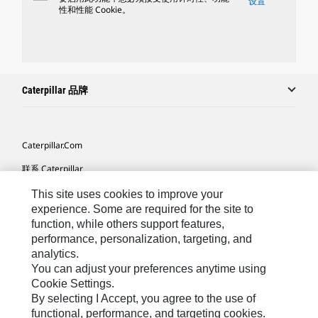
设置
性和性能 Cookie。
Caterpillar 品牌
Caterpillar.com
联系 Caterpillar
我的营销首选项
This site uses cookies to improve your
experience. Some are required for the site to
站点地图
function, while others support features,
performance, personalization, targeting, and
Cookie Settings
analytics.
法律
You can adjust your preferences anytime using
Cookie Settings.
隐私
By selecting I Accept, you agree to the use of
functional, performance, and targeting cookies.