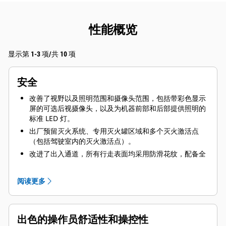
性能概览
显示第 1-3 项/共 10 项
安全
改善了视野以及照明范围和摄像头范围，包括带彩色显示
屏的可选后视摄像头，以及为机器前部和后部提供照明的
标准 LED 灯。
出厂预留灭火系统、专用灭火罐区域和多个灭火激活点
（包括驾驶室内的灭火激活点）。
改进了出入通道，所有行走表面均采用防滑花纹，配备全
新设计的全覆盖扶手系统和两个紧急出口。
操作员就位系统，通过液压系统空档功能和车门传感器，
阅读更多
防止机器意外移动，从而保护机器和操作员的安全。
通过集成上锁/挂签点、用于将提升臂锁定到位的前连杆销
以及螺栓固定式牵引挂钩，提高维修安全性。
出色的操作员舒适性和操控性