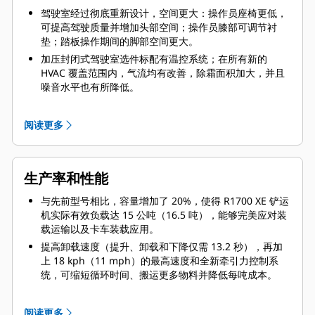
驾驶室经过彻底重新设计，空间更大：操作员座椅更低，
可提高驾驶质量并增加头部空间；操作员膝部可调节衬
垫；踏板操作期间的脚部空间更大。
加压封闭式驾驶室选件标配有温控系统；在所有新的
HVAC 覆盖范围内，气流均有改善，除霜面积加大，并且
噪音水平也有所降低。
所有控制装置均进行了人机工程学改进设计，操纵杆控制
装置易于使用，同时采用隔离安装型驾驶室，可减少传递
阅读更多
给操作员的振动。
可选的双窗格车窗可降低噪音并改善极端环境条件下的温
度控制
生产率和性能
有助于为操作员建立信心的多种功能，例如无级变速控制
和实施的当量齿轮，可提高机器可控性；自动缓速控制功
与先前型号相比，容量增加了 20%，使得 R1700 XE 铲运
能，用于在坡道上保持速度；防回滚功能；转向更平滑，
机实际有效负载达 15 公吨（16.5 吨），能够完美应对装
没有动力传动系冲击载荷；以及可编程的速度管理功能，
载运输以及卡车装载应用。
可提高操作员效率并减轻疲劳。
提高卸载速度（提升、卸载和下降仅需 13.2 秒），再加
上 18 kph（11 mph）的最高速度和全新牵引力控制系
统，可缩短循环时间、搬运更多物料并降低每吨成本。
铲运机具有卓越的平衡性，并采用新型电液压制动系统，
可以加快装载和运输循环的速度。
阅读更多