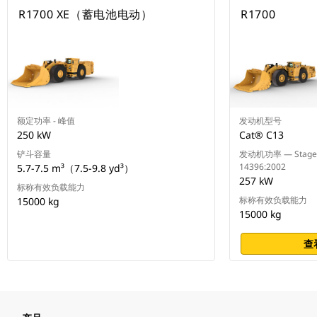
R1700 XE（蓄电池电动）
R1700
额定功率 - 峰值
发动机型号
250 kW
Cat® C13
铲斗容量
发动机功率 — Stage
14396:2002
5.7-7.5 m³（7.5-9.8 yd³）
257 kW
标称有效负载能力
标称有效负载能力
15000 kg
15000 kg
查