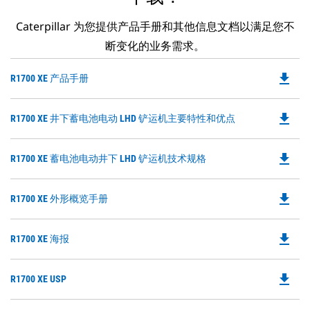
Caterpillar 为您提供产品手册和其他信息文档以满足您不
断变化的业务需求。
file_download
Do
R1700 XE 产品手册
P
O
file_download
Do
R1700 XE 井下蓄电池电动 LHD 铲运机主要特性和优点
in
P
a
O
N
file_download
Do
R1700 XE 蓄电池电动井下 LHD 铲运机技术规格
in
Ta
P
a
O
N
file_download
Do
R1700 XE 外形概览手册
in
Ta
P
a
O
N
file_download
Do
R1700 XE 海报
in
Ta
P
a
O
N
file_download
Do
R1700 XE USP
in
Ta
P
a
O