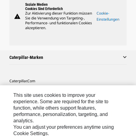
Soziale Medien
Cookies Sind Erforderlich
Zur Aktivierung dieser Funktion müssen
Cookie-
warning
Sie die Verwendung von Targeting-,
Einstellungen
Performance- und funktionalen Cookies
akzeptieren.
Caterpillar-Marken
Caterpillar.com
Caterpillar Kontaktieren
This site uses cookies to improve your
Meine Marketing-Präferenzen
experience. Some are required for the site to
function, while others support features,
Seitenübersicht
performance, personalization, targeting, and
analytics.
Cookie Settings
You can adjust your preferences anytime using
Rechtliche Hinweise
Cookie Settings.