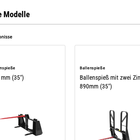
 Modelle
bnisse
enspieße
Ballenspieße
 mm (35")
Ballenspieß mit zwei Zi
890mm (35")