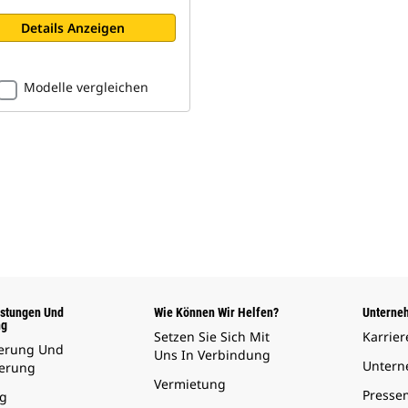
Details Anzeigen
Modelle vergleichen
istungen Und
Wie Können Wir Helfen?
Unterne
ng
Setzen Sie Sich Mit
Karrier
ierung Und
Uns In Verbindung
Unter
herung
Vermietung
Presse
g