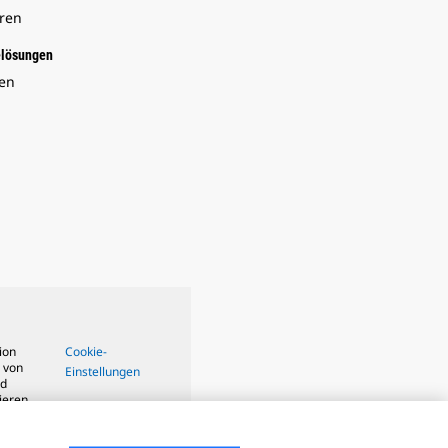
oren
elösungen
en
ion
Cookie-
 von
Einstellungen
nd
ieren.