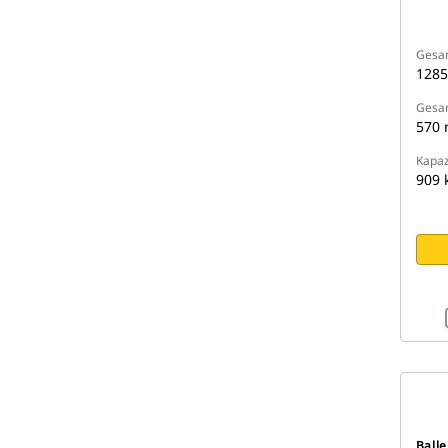
Gesam
128
Gesa
570
Kapaz
909 
Ball