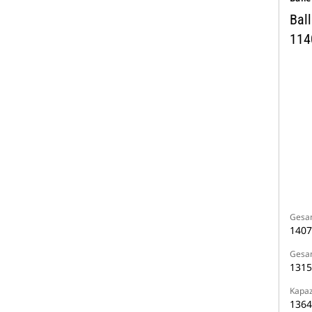
Bal
114
Gesam
140
Gesa
131
Kapaz
1364