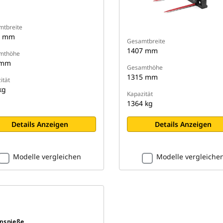
tbreite
5 mm
Gesamtbreite
1407 mm
mthöhe
 mm
Gesamthöhe
1315 mm
ität
kg
Kapazität
1364 kg
Details Anzeigen
Details Anzeigen
Modelle vergleichen
Modelle vergleiche
enspieße