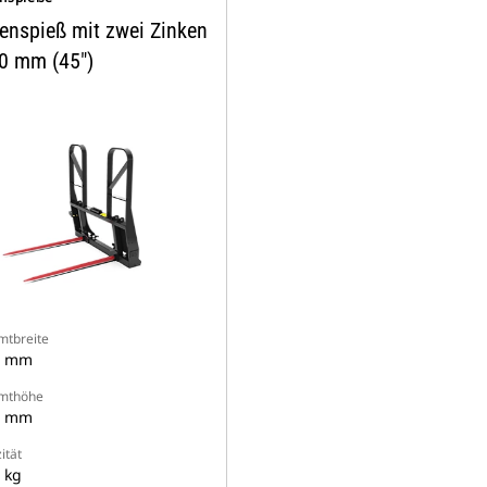
lenspieß mit zwei Zinken
0 mm (45")
tbreite
7 mm
mthöhe
5 mm
ität
 kg