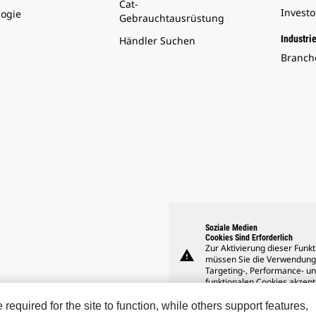
Cat-
Invest
logie
Gebrauchtausrüstung
Industri
Händler Suchen
Branch
Soziale Medien
Cookies Sind Erforderlich
Zur Aktivierung dieser Funkt
warning
müssen Sie die Verwendung
Targeting-, Performance- u
funktionalen Cookies akzept
equired for the site to function, while others support features,