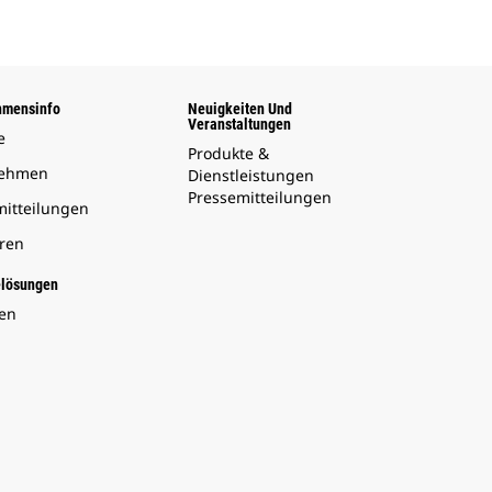
hmensinfo
Neuigkeiten Und
Veranstaltungen
e
Produkte &
nehmen
Dienstleistungen
Pressemitteilungen
mitteilungen
oren
elösungen
en