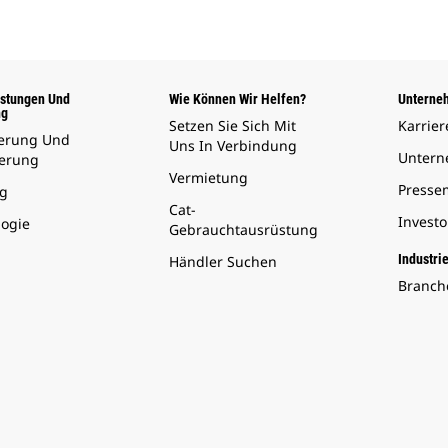
istungen Und
Wie Können Wir Helfen?
Unterne
ng
Setzen Sie Sich Mit
Karrier
ierung Und
Uns In Verbindung
Unter
herung
Vermietung
Presse
g
Cat-
Invest
logie
Gebrauchtausrüstung
Industri
Händler Suchen
Branch