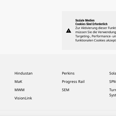
Soziale Medien
Cookies Sind Erforderlich
Zur Aktivierung dieser Funkt
warning
müssen Sie die Verwendung
Targeting-, Performance- u
funktionalen Cookies akzept
Hindustan
Perkins
Sol
MaK
Progress Rail
SPM
MWM
SEM
Tur
Sys
VisionLink