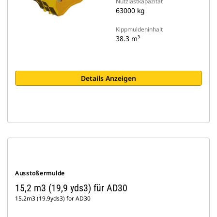
Nutzlastkapazität
63000 kg
Kippmuldeninhalt
38.3 m³
Details Anzeigen
Ausstoßermulde
15,2 m3 (19,9 yds3) für AD30
15.2m3 (19.9yds3) for AD30