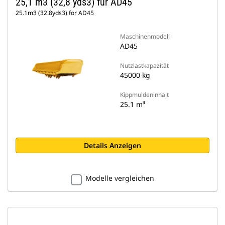
25,1 m3 (32,8 yds3) für AD45
25.1m3 (32.8yds3) for AD45
Maschinenmodell
AD45
Nutzlastkapazität
45000 kg
Kippmuldeninhalt
25.1 m³
Details Anzeigen
Modelle vergleichen