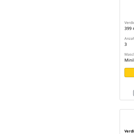
Verdi
399
Anzah
3
Masch
Mini
Verd