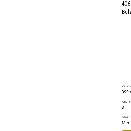
406
Bol
Verdi
399
Anzah
3
Masch
Mini