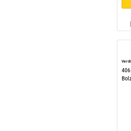
Verd
406
Bol