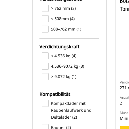
Bol
> 762 mm (3)
Ton
< 508mm (4)
508–762 mm (1)
Verdichtungskraft
< 4.536 kg (4)
4.536–9072 kg (3)
> 9.072 kg (1)
Verdi
271
Kompatibilität
Anzah
2
Kompaktlader mit
Raupenlaufwerk und
Masch
Deltalader (2)
Mini
Bagger (2)