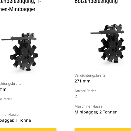
zenbefestigung, 1-
Bolzenbefestigung
nen-Minibagger
Verdichtungsbreite
271 mm
chtungsbreite
 mm
Anzahl Räder
2
l Räder
Maschinenklasse
Minibagger, 2 Tonnen
inenklasse
bagger, 1 Tonne