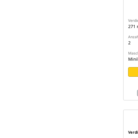
Verdi
271
Anzah
2
Masch
Mini
Verd