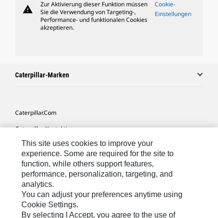
Zur Aktivierung dieser Funktion müssen
Cookie-
warning
Sie die Verwendung von Targeting-,
Einstellungen
Performance- und funktionalen Cookies
akzeptieren.
Caterpillar-Marken
Caterpillar.com
Caterpillar Kontaktieren
This site uses cookies to improve your
Meine Marketing-Präferenzen
experience. Some are required for the site to
Seitenübersicht
function, while others support features,
performance, personalization, targeting, and
Cookie Settings
analytics.
Rechtliche Hinweise
You can adjust your preferences anytime using
Cookie Settings.
Datenschutz
By selecting I Accept, you agree to the use of