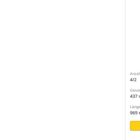
Anzah
4/2
Gesam
437
Läng
969