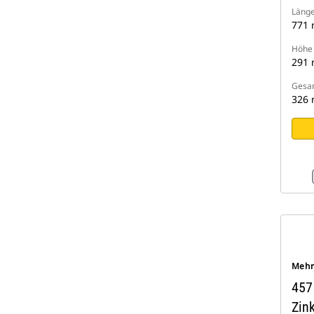
Läng
771
Höhe 
291
Gesam
326
Mehr
457
Zin