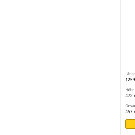
Läng
125
Höhe 
472
Gesam
457