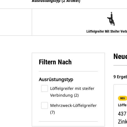
Ausrüstungstyp (2 Artikel)
Löffelgreifer Mit Steifer Ver
Neue
Filtern Nach
9 Erge
Ausrüstungstyp
Löffelgreifer mit steifer
Verbindung (2)
NEU
Mehrzweck-Löffelgreifer
Löffe
(7)
437
Zin