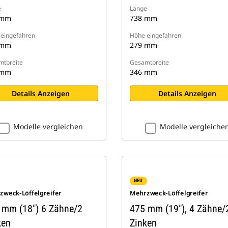
e
Länge
 mm
738 mm
eingefahren
Höhe eingefahren
 mm
279 mm
tbreite
Gesamtbreite
 mm
346 mm
Details Anzeigen
Details Anzeigen
Modelle vergleichen
Modelle vergleiche
NEU
zweck-Löffelgreifer
Mehrzweck-Löffelgreifer
 mm (18") 6 Zähne/2
475 mm (19"), 4 Zähne/
ken
Zinken