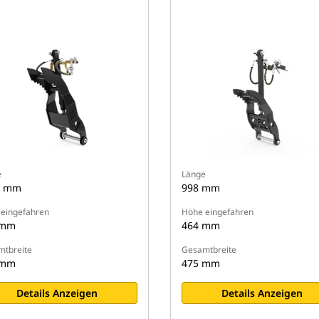
e
Länge
9 mm
998 mm
eingefahren
Höhe eingefahren
 mm
464 mm
tbreite
Gesamtbreite
 mm
475 mm
Details Anzeigen
Details Anzeigen