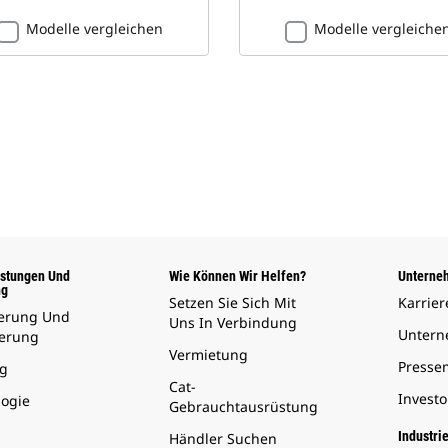
Modelle vergleichen
Modelle vergleiche
istungen Und
Wie Können Wir Helfen?
Unterne
ng
Setzen Sie Sich Mit
Karrier
ierung Und
Uns In Verbindung
Unter
herung
Vermietung
Presse
g
Cat-
Invest
logie
Gebrauchtausrüstung
Industri
Händler Suchen