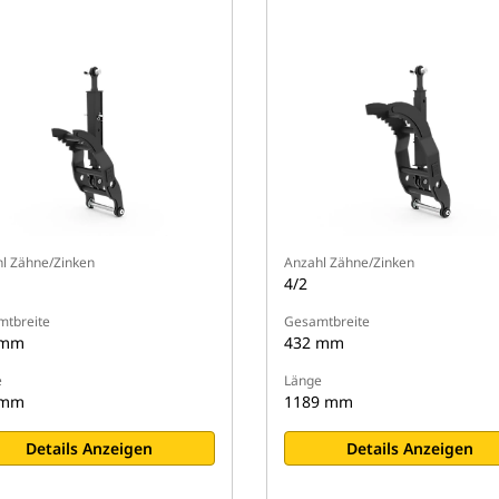
l Zähne/Zinken
Anzahl Zähne/Zinken
4/2
tbreite
Gesamtbreite
 mm
432 mm
e
Länge
 mm
1189 mm
Details Anzeigen
Details Anzeigen