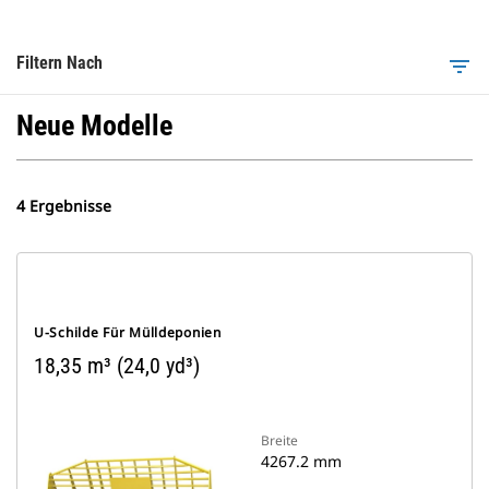
Filtern Nach
filter_list
Neue Modelle
4 Ergebnisse
U-Schilde Für Mülldeponien
18,35 m³ (24,0 yd³)
Breite
4267.2 mm