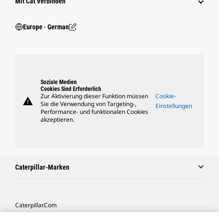
Mit Cat Verbinden
Europe ‧ German
Soziale Medien
Cookies Sind Erforderlich
Zur Aktivierung dieser Funktion müssen
Cookie-
warning
Sie die Verwendung von Targeting-,
Einstellungen
Performance- und funktionalen Cookies
akzeptieren.
Caterpillar-Marken
Caterpillar.com