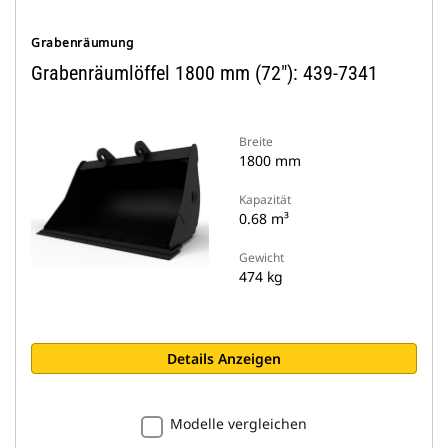
Grabenräumung
Grabenräumlöffel 1800 mm (72"): 439-7341
Breite
1800 mm
Kapazität
0.68 m³
Gewicht
474 kg
Details Anzeigen
Modelle vergleichen