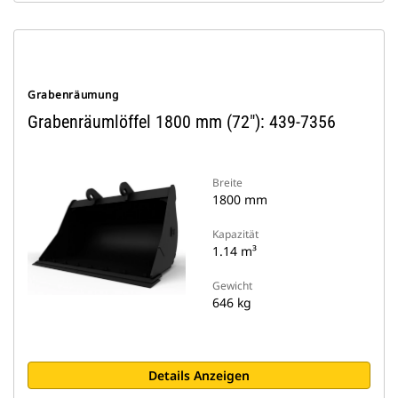
Grabenräumung
Grabenräumlöffel 1800 mm (72"): 439-7356
Breite
1800 mm
Kapazität
1.14 m³
Gewicht
646 kg
Details Anzeigen