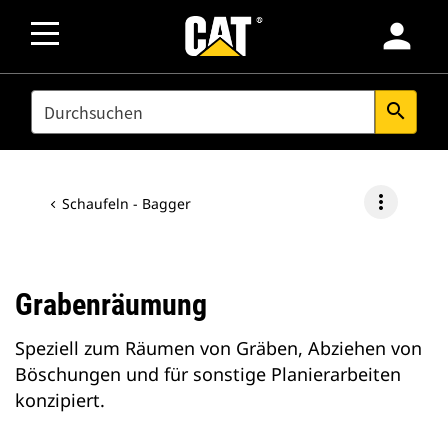
person
SEARCH
search
more_vert
Schaufeln - Bagger
Grabenräumung
Speziell zum Räumen von Gräben, Abziehen von
Böschungen und für sonstige Planierarbeiten
konzipiert.