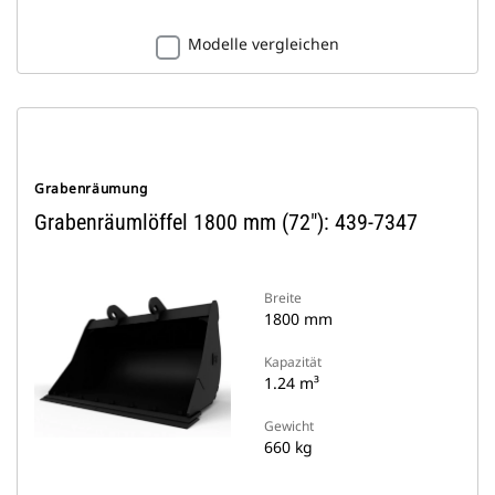
Modelle vergleichen
Grabenräumung
Grabenräumlöffel 1800 mm (72"): 439-7347
Breite
1800 mm
Kapazität
1.24 m³
Gewicht
660 kg