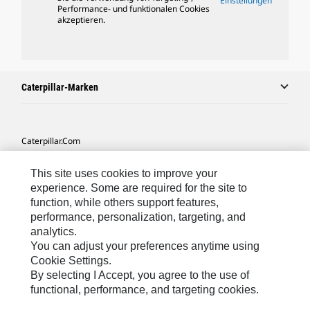
Einstellungen
Performance- und funktionalen Cookies
akzeptieren.
Caterpillar-Marken
Caterpillar.com
Caterpillar Kontaktieren
This site uses cookies to improve your
Meine Marketing-Präferenzen
experience. Some are required for the site to
function, while others support features,
Seitenübersicht
performance, personalization, targeting, and
analytics.
Cookie Settings
You can adjust your preferences anytime using
Rechtliche Hinweise
Cookie Settings.
By selecting I Accept, you agree to the use of
Datenschutz
functional, performance, and targeting cookies.