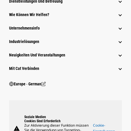
Dienstleistungen Und Betreuung
Wie Können Wir Helfen?
Unternehmensinfo
Industrielösungen
Neuigkeiten Und Veranstaltungen
Mit Cat Verbinden
Europe ‧ German
Soziale Medien
Cookies Sind Erforderlich
Zur Aktivierung dieser Funktion müssen
Cookie-
warning
Sie die Verwendung von Targeting-,