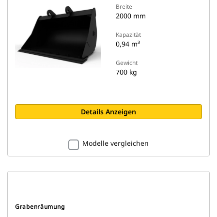
Breite
2000 mm
Kapazität
0,94 m³
Gewicht
700 kg
Details Anzeigen
Modelle vergleichen
Grabenräumung