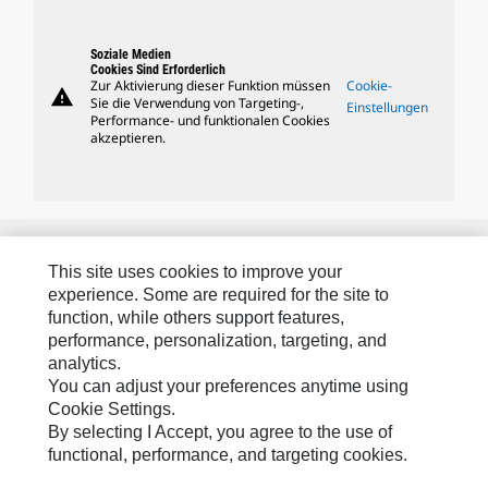
Soziale Medien
Cookies Sind Erforderlich
Zur Aktivierung dieser Funktion müssen
Cookie-
warning
Sie die Verwendung von Targeting-,
Einstellungen
Performance- und funktionalen Cookies
akzeptieren.
Caterpillar-Marken
This site uses cookies to improve your
experience. Some are required for the site to
function, while others support features,
Caterpillar.com
performance, personalization, targeting, and
analytics.
Caterpillar Kontaktieren
You can adjust your preferences anytime using
Meine Marketing-Präferenzen
Cookie Settings.
By selecting I Accept, you agree to the use of
Seitenübersicht
functional, performance, and targeting cookies.
Cookie Settings