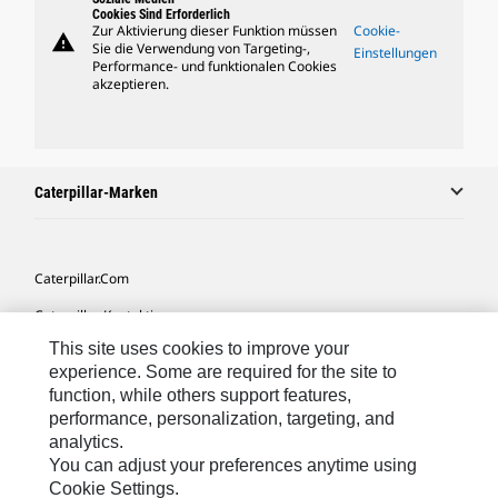
Cookies Sind Erforderlich
Zur Aktivierung dieser Funktion müssen
Cookie-
warning
Sie die Verwendung von Targeting-,
Einstellungen
Performance- und funktionalen Cookies
akzeptieren.
Caterpillar-Marken
Caterpillar.com
Caterpillar Kontaktieren
This site uses cookies to improve your
Meine Marketing-Präferenzen
experience. Some are required for the site to
Seitenübersicht
function, while others support features,
performance, personalization, targeting, and
Cookie Settings
analytics.
Rechtliche Hinweise
You can adjust your preferences anytime using
Cookie Settings.