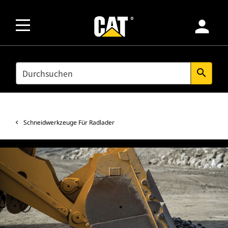
person
SEARCH
search
Schneidwerkzeuge Für Radlader