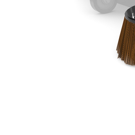
350 Mm (14 Pulg)
Ven
Cambiar modelo