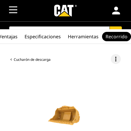
person
SEARCH
search
Ventajas
Especificaciones
Herramientas
Recorrido
more_vert
Cucharón de descarga