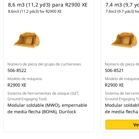
8,6 m3 (11,2 yd3) para R2900 XE
7,4 m3 (9,7 y
8.6m3 (11.2 yds3) for R2900 XE
7.4m3 (9.7 yds3) f
Número de pieza del grupo de cucharones
Número de pieza de
506-8522
506-8521
Modelo de máquina
Modelo de máquin
R2900 XE
R2900 XE
Sistema de herramientas de ataque (GET,
Sistema de herrami
Ground Engaging Tool)
Ground Engaging To
Modular soldable (MWO), empernable
Modular soldab
de media flecha (BOHA), Durilock
de media flecha
Ve