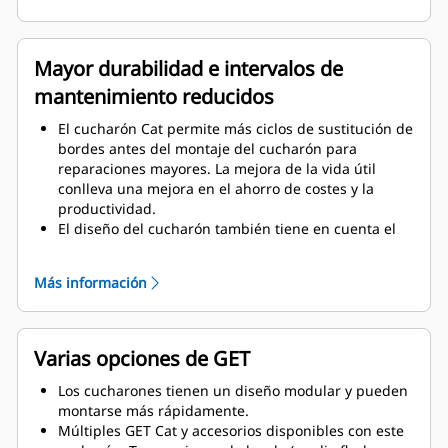
la rigidez al conjunto del cucharón, lo que facilita la
instalación y retirada de los bordes.
Se utiliza material de grado superior para los
Mayor durabilidad e intervalos de
componentes del conjunto del cucharón.
mantenimiento reducidos
El cucharón Cat permite más ciclos de sustitución de
bordes antes del montaje del cucharón para
reparaciones mayores. La mejora de la vida útil
conlleva una mejora en el ahorro de costes y la
productividad.
El diseño del cucharón también tiene en cuenta el
peso del cucharón, buscando un cucharón más
fuerte y un peso equilibrado para mejorar las
Más información
prestaciones generales de la máquina.
Cat GET también ofrece grandes beneficios
competitivos.
Varias opciones de GET
Los cucharones tienen un diseño modular y pueden
montarse más rápidamente.
Múltiples GET Cat y accesorios disponibles con este