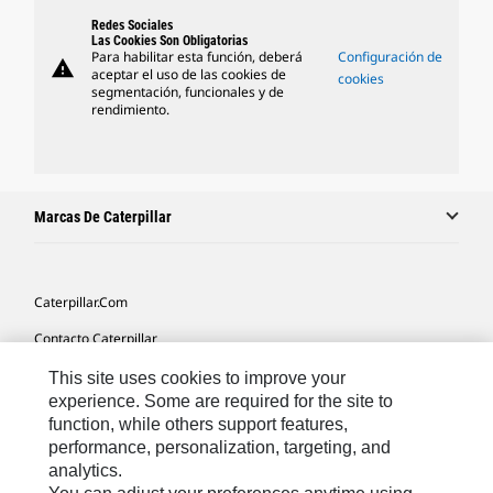
Redes Sociales
Las Cookies Son Obligatorias
Para habilitar esta función, deberá
Configuración de
warning
aceptar el uso de las cookies de
cookies
segmentación, funcionales y de
rendimiento.
Marcas De Caterpillar
Caterpillar.com
Contacto Caterpillar
Mis Preferencias De Marketing
This site uses cookies to improve your
experience. Some are required for the site to
Mapa Del Sitio
function, while others support features,
performance, personalization, targeting, and
Cookie Settings
analytics.
Aviso Legal