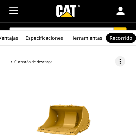
person
SEARCH
search
Ventajas
Especificaciones
Herramientas
Recorrido
more_vert
Cucharón de descarga