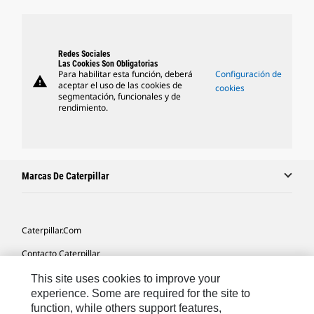
Redes Sociales
Las Cookies Son Obligatorias
Para habilitar esta función, deberá
Configuración de
warning
aceptar el uso de las cookies de
cookies
segmentación, funcionales y de
rendimiento.
Marcas De Caterpillar
Caterpillar.com
Contacto Caterpillar
Mis Preferencias De Marketing
This site uses cookies to improve your
experience. Some are required for the site to
Mapa Del Sitio
function, while others support features,