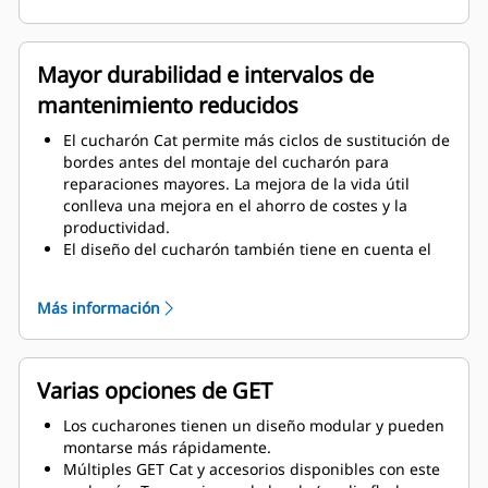
la rigidez al conjunto del cucharón, lo que facilita la
instalación y retirada de los bordes.
Se utiliza material de grado superior para los
Mayor durabilidad e intervalos de
componentes del conjunto del cucharón.
mantenimiento reducidos
El cucharón Cat permite más ciclos de sustitución de
bordes antes del montaje del cucharón para
reparaciones mayores. La mejora de la vida útil
conlleva una mejora en el ahorro de costes y la
productividad.
El diseño del cucharón también tiene en cuenta el
peso del cucharón, buscando un cucharón más
fuerte y un peso equilibrado para mejorar las
Más información
prestaciones generales de la máquina.
Cat GET también ofrece grandes beneficios
competitivos.
Varias opciones de GET
Los cucharones tienen un diseño modular y pueden
montarse más rápidamente.
Múltiples GET Cat y accesorios disponibles con este