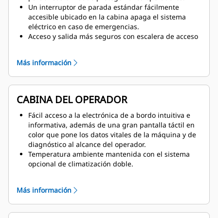
Un interruptor de parada estándar fácilmente
accesible ubicado en la cabina apaga el sistema
eléctrico en caso de emergencias.
Acceso y salida más seguros con escalera de acceso
con pasarelas antideslizantes de 45 grados
accionada hidráulicamente y escalera de salida de
Más información
emergencia situada en las proximidades de la
cabina.
Reparaciones más seguras con armario de
interruptores de arranque y aislamiento de la
CABINA DEL OPERADOR
batería con cerradura, enrutamiento y separación
mejorados de los conductos hidráulicos y los cables
Fácil acceso a la electrónica de a bordo intuitiva e
eléctricos, tapas de alivio de presión y cubiertas
informativa, además de una gran pantalla táctil en
protectoras en todas las superficies calientes.
color que pone los datos vitales de la máquina y de
Excelente visibilidad, mejorada por el sistema
diagnóstico al alcance del operador.
opcional de dos cámaras y las luces de trabajo y de
Temperatura ambiente mantenida con el sistema
servicio LED de alta luminosidad de serie.
opcional de climatización doble.
Palancas tipo joystick ergonómicas de fácil acceso
con servocontrol electrónico-hidráulico, que ofrece
Más información
una respuesta dinámica y precisa y garantiza la
ausencia de tuberías hidráulicas en la cabina.
Disposición limpia y menos ruidosa, sin conductos