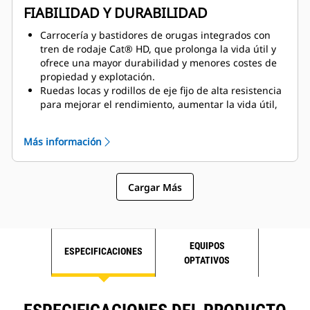
hidráulicos en la cabina ni en el módulo de la
FIABILIDAD Y DURABILIDAD
cabina.
Asiento acolchado neumáticamente, multiajustable y
Carrocería y bastidores de orugas integrados con
calefactado, además de asiento auxiliar de
tren de rodaje Cat® HD, que prolonga la vida útil y
entrenador con cinturón de seguridad retráctil.
ofrece una mayor durabilidad y menores costes de
propiedad y explotación.
Ruedas locas y rodillos de eje fijo de alta resistencia
para mejorar el rendimiento, aumentar la vida útil,
reducir la fricción interna y el sobrecalentamiento, y
lubricación de por vida y juntas cónicas dúo para
Más información
reducir el mantenimiento.
Grupo de cadenas de alta resistencia, que soporta
cargas de campo elevadas, y desgaste reducido de
Cargar Más
la extensión de paso, lo que aumenta la vida útil de
las cadenas entre un 20 % y un 40 %.
Estructuras diseñadas y fabricadas para soportar las
condiciones de excavación más duras, con acero de
alta resistencia, fundiciones pesadas en los puntos
EQUIPOS
ESPECIFICACIONES
de pivote de los implementos y plumas y balancines
OPTATIVOS
liberados de tensiones tras la soldadura.