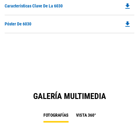
O
N
file_download
Do
Características Clave De La 6030
in
Ta
P
a
O
N
file_download
Do
Póster De 6030
in
Ta
P
a
O
N
in
Ta
a
N
Ta
GALERÍA MULTIMEDIA
FOTOGRAFÍAS
VISTA 360°