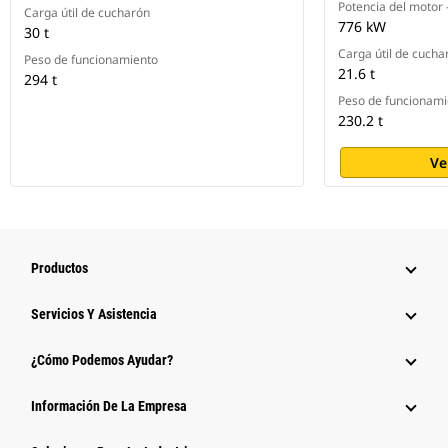
Potencia del motor 
Carga útil de cucharón
776 kW
30 t
Carga útil de cucha
Peso de funcionamiento
21.6 t
294 t
Peso de funcionami
230.2 t
Ve
Productos
Servicios Y Asistencia
¿Cómo Podemos Ayudar?
Información De La Empresa