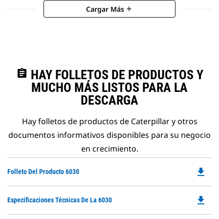
Cargar Más
add
assignment
HAY FOLLETOS DE PRODUCTOS Y
MUCHO MÁS LISTOS PARA LA
DESCARGA
Hay folletos de productos de Caterpillar y otros
documentos informativos disponibles para su negocio
en crecimiento.
file_download
Do
Folleto Del Producto 6030
P
O
file_download
Do
Especificaciones Técnicas De La 6030
in
P
a