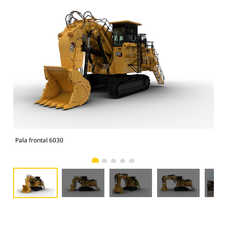
Pala frontal 6030
Vist