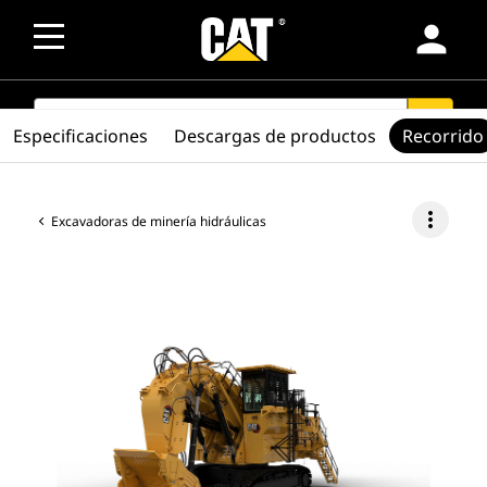
person
SEARCH
search
Especificaciones
Descargas de productos
Recorrido
more_vert
Excavadoras de minería hidráulicas