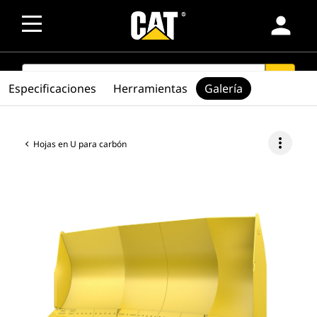
person
SEARCH
search
Especificaciones
Herramientas
Galería
more_vert
Hojas en U para carbón