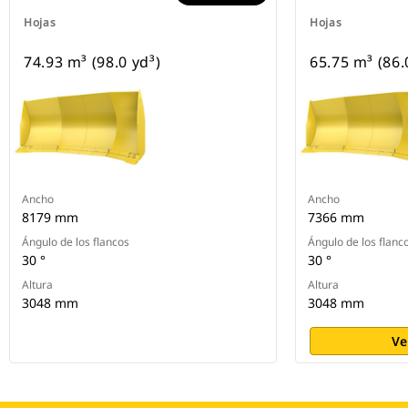
Hojas
Hojas
74.93 m³ (98.0 yd³)
65.75 m³ (86.
Ancho
Ancho
8179 mm
7366 mm
Ángulo de los flancos
Ángulo de los flanc
30 °
30 °
Altura
Altura
3048 mm
3048 mm
Ve