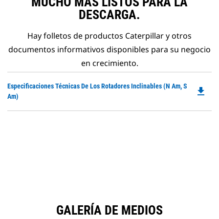
MUCHO MÁS LISTOS PARA LA
DESCARGA.
Hay folletos de productos Caterpillar y otros
documentos informativos disponibles para su negocio
en crecimiento.
Do
Especificaciones Técnicas De Los Rotadores Inclinables (N Am, S
file_download
P
Am)
O
in
a
N
Ta
GALERÍA DE MEDIOS