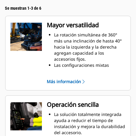
Se muestran 1-3 de 6
Mayor versatilidad
La rotación simultánea de 360°
más una inclinación de hasta 40°
hacia la izquierda y la derecha
agregan capacidad a los
accesorios fijos.
Las configuraciones mixtas
permiten usar una amplia gama
de accesorios fabricados e
Más información
hidráulicos para adaptarse a sus
necesidades.
Permite convertir un acoplador S
estándar en un acoplador S de
Operación sencilla
conexión hidráulica.
Realice una gran variedad de
La solución totalmente integrada
tareas, como excavar, nivelar,
ayuda a reducir el tiempo de
compactar, etc. con movimientos
instalación y mejora la durabilidad
más precisos sin reposicionar la
del accesorio.