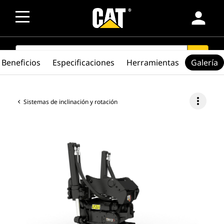
person
SEARCH
search
Beneficios
Especificaciones
Herramientas
Galería
more_vert
Sistemas de inclinación y rotación