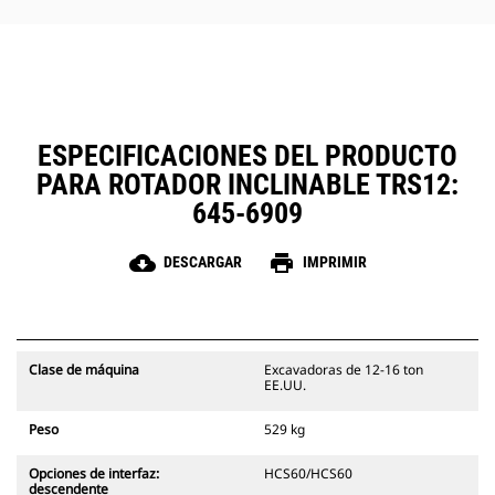
La caja de engranajes llena de
aceite mantiene los engranajes
constantemente lubricados, lo que
prolonga la vida útil del rotor.
Las mangueras de acero de gran
diámetro ayudan a reducir la
contrapresión, prolongar la vida
ESPECIFICACIONES DEL PRODUCTO
útil y simplificar el mantenimiento.
PARA ROTADOR INCLINABLE TRS12:
645-6909
cloud_download
print
DESCARGAR
IMPRIMIR
Clase de máquina
Excavadoras de 12-16 ton
EE.UU.
Peso
529 kg
Opciones de interfaz:
HCS60/HCS60
descendente