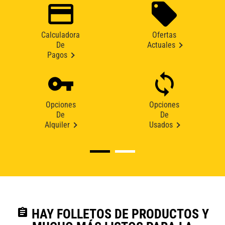
Calculadora
Ofertas
De
Actuales
Pagos
Opciones
Opciones
De
De
Alquiler
Usados
assignment
HAY FOLLETOS DE PRODUCTOS Y