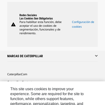
Redes Sociales
Las Cookies Son Obligatorias
Para habilitar esta función, debe
Configuración de
warning
aceptar el uso de cookies de
cookies
segmentación, funcionales y de
rendimiento.
MARCAS DE CATERPILLAR
Caterpillar.com
Caterpillar Contacto
This site uses cookies to improve your
Mis Preferencias De Marketing
experience. Some are required for the site to
Site Map
function, while others support features,
performance, personalization, targeting, and