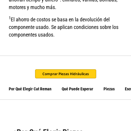
motores y mucho más.
1
El ahorro de costos se basa en la devolución del
componente usado. Se aplican condiciones sobre los
componentes usados.
Comprar Piezas Hidráulicas
Por Qué Elegir Cat Reman
Qué Puede Esperar
Piezas
Esc