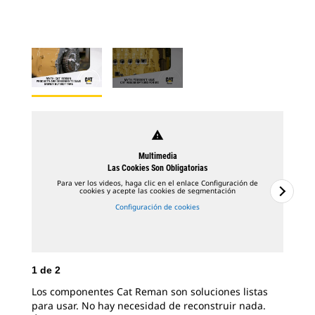
warning
Multimedia
Las Cookies Son Obligatorias
Para ver los videos, haga clic en el enlace Configuración de
cookies y acepte las cookies de segmentación
Configuración de cookies
1
de
2
2
d
Los componentes Cat Reman son soluciones listas
Cat
para usar. No hay necesidad de reconstruir nada.
min